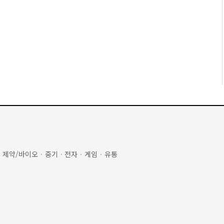
·
제약/바이오
·
중기
·
전자
·
게임
·
유통