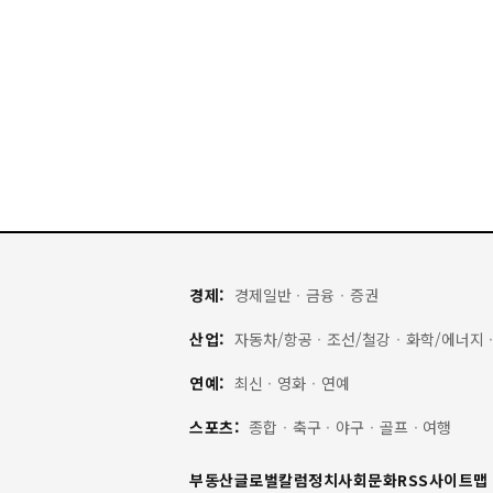
경제:
경제일반
·
금융
·
증권
산업:
자동차/항공
·
조선/철강
·
화학/에너지
연예:
최신
·
영화
·
연예
스포츠:
종합
·
축구
·
야구
·
골프
·
여행
부동산
글로벌
칼럼
정치
사회
문화
RSS
사이트맵