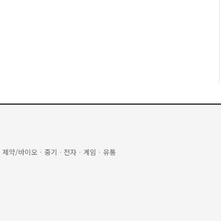
·
제약/바이오
·
중기
·
전자
·
게임
·
유통