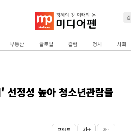
부동산
글로벌
칼럼
정치
사회
쉬' 선정성 높아 청소년관람불
가 +
프린트
가 -