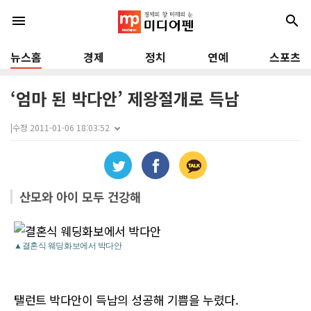
menu
search
뉴스홈
경제
정치
연예
스포츠
‘엄마 된 박다안’ 제왕절개로 득남
|
수정 2011-01-06 18:03:52
산모와 아이 모두 건강해
▲결혼식 웨딩화보에서 박다안
탤런트 박다안이 득남의 성공해 기쁨을 누렸다.