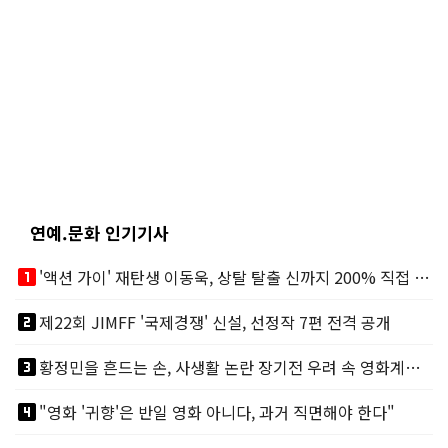
연예.문화 인기기사
looks_one
'액션 가이' 재탄생 이동욱, 상탈 탈출 신까지 200% 직접 소화
looks_two
제22회 JIMFF '국제경쟁' 신설, 선정작 7편 전격 공개
looks_3
황정민을 흔드는 손, 사생활 논란 장기전 우려 속 영화계도 리스크
looks_4
"영화 '귀향'은 반일 영화 아니다, 과거 직면해야 한다"