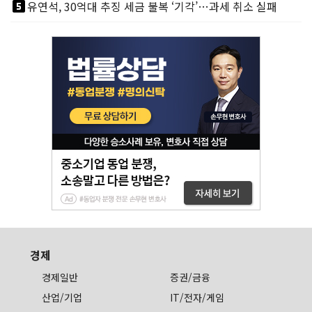
looks_5
유연석, 30억대 추징 세금 불복 ‘기각’…과세 취소 실패
경제
경제일반
증권/금융
산업/기업
IT/전자/게임