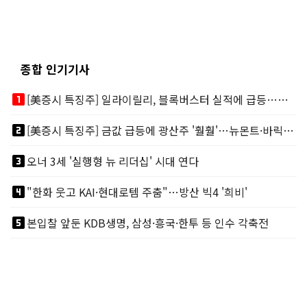
종합 인기기사
looks_one
[美증시 특징주] 일라이릴리, 블록버스터 실적에 급등…마운자로 매출 폭발
looks_two
[美증시 특징주] 금값 급등에 광산주 '훨훨'…뉴몬트·바릭마이닝 주도
looks_3
오너 3세 '실행형 뉴 리더십' 시대 연다
looks_4
"한화 웃고 KAI·현대로템 주춤"…방산 빅4 '희비'
looks_5
본입찰 앞둔 KDB생명, 삼성·흥국·한투 등 인수 각축전