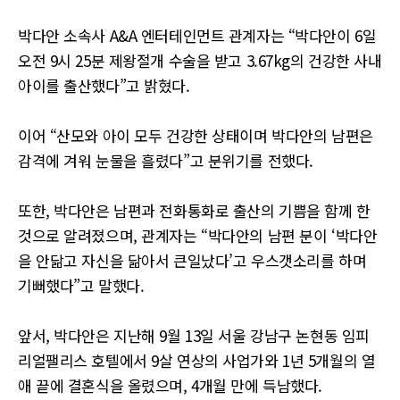
박다안 소속사 A&A 엔터테인먼트 관계자는 “박다안이 6일
오전 9시 25분 제왕절개 수술을 받고 3.67kg의 건강한 사내
아이를 출산했다”고 밝혔다.
이어 “산모와 아이 모두 건강한 상태이며 박다안의 남편은
감격에 겨워 눈물을 흘렸다”고 분위기를 전했다.
또한, 박다안은 남편과 전화통화로 출산의 기쁨을 함께 한
것으로 알려졌으며, 관계자는 “박다안의 남편 분이 ‘박다안
을 안닮고 자신을 닮아서 큰일났다’고 우스갯소리를 하며
기뻐했다”고 말했다.
앞서, 박다안은 지난해 9월 13일 서울 강남구 논현동 임피
리얼팰리스 호텔에서 9살 연상의 사업가와 1년 5개월의 열
애 끝에 결혼식을 올렸으며, 4개월 만에 득남했다.