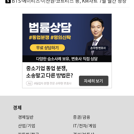
looks_5
BTS·에이티즈·이찬원·코르티스 등, KM차트 7월 월간 정상
경제
경제일반
증권/금융
산업/기업
IT/전자/게임