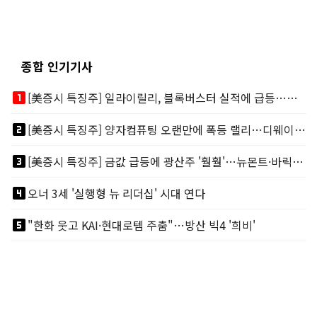
종합 인기기사
looks_one
[美증시 특징주] 일라이릴리, 블록버스터 실적에 급등…마운자로 매출 폭발
looks_two
[美증시 특징주] 양자컴퓨팅 오랜만에 폭등 랠리…디웨이브·아이온큐 주도
looks_3
[美증시 특징주] 금값 급등에 광산주 '훨훨'…뉴몬트·바릭마이닝 주도
looks_4
오너 3세 '실행형 뉴 리더십' 시대 연다
looks_5
"한화 웃고 KAI·현대로템 주춤"…방산 빅4 '희비'