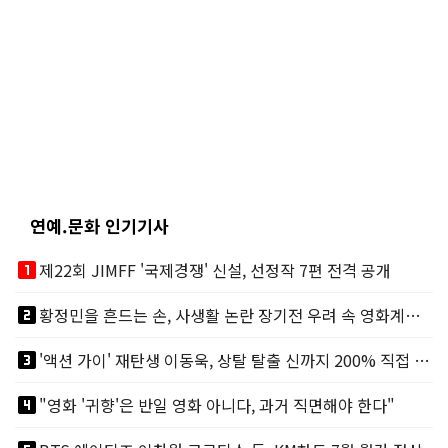
연예.문화 인기기사
looks_one
제22회 JIMFF '국제경쟁' 신설, 선정작 7편 전격 공개
looks_two
황정민을 흔드는 손, 사생활 논란 장기전 우려 속 영화계도 리스크
looks_3
'액션 가이' 재탄생 이동욱, 상탈 탈출 신까지 200% 직접 소화
looks_4
"영화 '귀향'은 반일 영화 아니다, 과거 직면해야 한다"