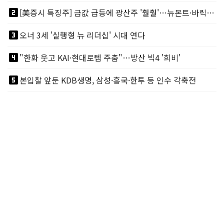
looks_two
[美증시 특징주] 금값 급등에 광산주 '훨훨'…뉴몬트·바릭마이닝 주도
looks_3
오너 3세 '실행형 뉴 리더십' 시대 연다
looks_4
"한화 웃고 KAI·현대로템 주춤"…방산 빅4 '희비'
looks_5
본입찰 앞둔 KDB생명, 삼성·흥국·한투 등 인수 각축전