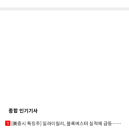
종합 인기기사
looks_one
[美증시 특징주] 일라이릴리, 블록버스터 실적에 급등…마운자로 매출 폭발