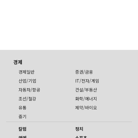
경제
경제일반
증권/금융
산업/기업
IT/전자/게임
자동차/항공
건설/부동산
조선/철강
화학/에너지
유통
제약/바이오
중기
칼럼
정치
연예
스포츠