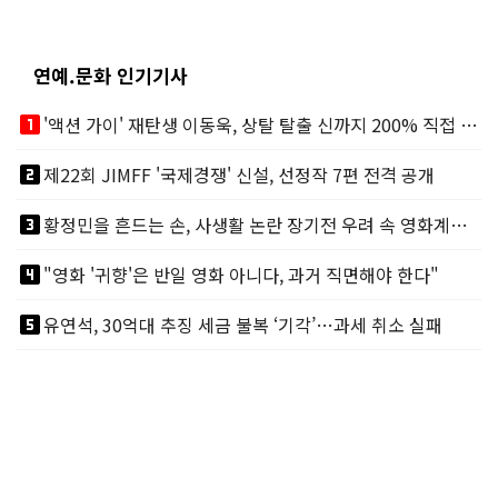
연예.문화 인기기사
looks_one
'액션 가이' 재탄생 이동욱, 상탈 탈출 신까지 200% 직접 소화
looks_two
제22회 JIMFF '국제경쟁' 신설, 선정작 7편 전격 공개
looks_3
황정민을 흔드는 손, 사생활 논란 장기전 우려 속 영화계도 리스크
looks_4
"영화 '귀향'은 반일 영화 아니다, 과거 직면해야 한다"
looks_5
유연석, 30억대 추징 세금 불복 ‘기각’…과세 취소 실패