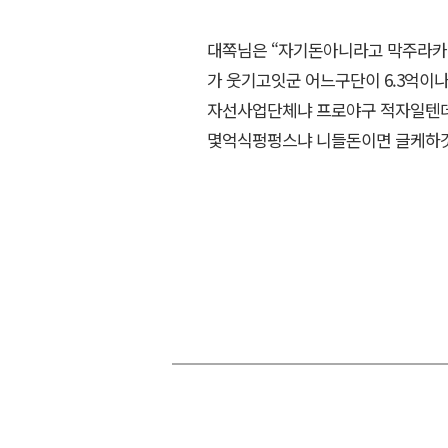
대쪽님은 “자기돈아니라고 막주라카네
가 웃기고잇군 어느구단이 6.3억
자선사업단체냐 프로야구 적자일텐데
몇억식펑펑스냐 니들돈이면 글케하것