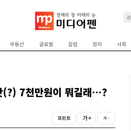
부동산
글로벌
칼럼
정치
사회
(?) 7천만원이 뭐길래…?
가 +
프린트
가 -