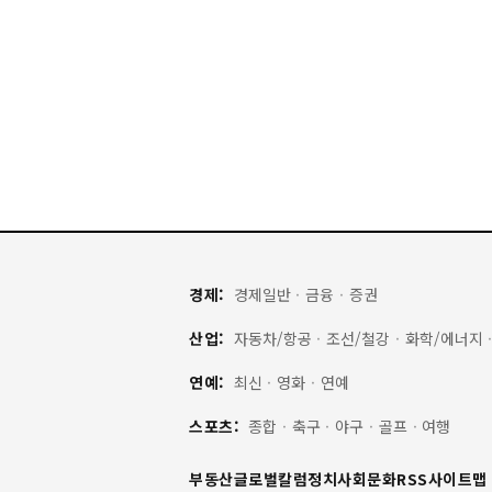
경제:
경제일반
·
금융
·
증권
산업:
자동차/항공
·
조선/철강
·
화학/에너지
연예:
최신
·
영화
·
연예
스포츠:
종합
·
축구
·
야구
·
골프
·
여행
부동산
글로벌
칼럼
정치
사회
문화
RSS
사이트맵