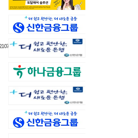
121072707273&p=yagootimes