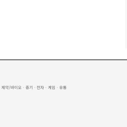
·
제약/바이오
·
중기
·
전자
·
게임
·
유통