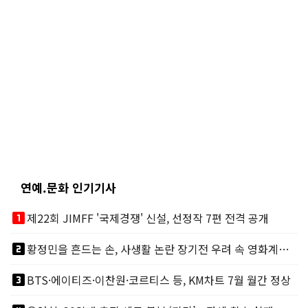
연예.문화 인기기사
looks_one
제22회 JIMFF '국제경쟁' 신설, 선정작 7편 전격 공개
looks_two
황정민을 흔드는 손, 사생활 논란 장기전 우려 속 영화계도 리스크
looks_3
BTS·에이티즈·이찬원·코르티스 등, KM차트 7월 월간 정상