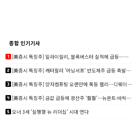
종합 인기기사
looks_one
[美증시 특징주] 일라이릴리, 블록버스터 실적에 급등…마운자로 매출 폭발
looks_two
[美증시 특징주] 캐터필러 '어닝서프' 반도체주 급등 촉발…"AI 데이터센터 건설 강력"
looks_3
[美증시 특징주] 양자컴퓨팅 오랜만에 폭등 랠리…디웨이브·아이온큐 주도
looks_4
[美증시 특징주] 금값 급등에 광산주 '훨훨'…뉴몬트·바릭마이닝 주도
looks_5
오너 3세 '실행형 뉴 리더십' 시대 연다