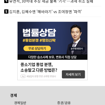
looks_4
유연석, 30억대 추징 세금 불복 ‘기각’…과세 취소 실패
looks_5
김지훈, 김혜수엔 '해바라기' vs 조여정엔 '파격'
경제
경제일반
증권/금융