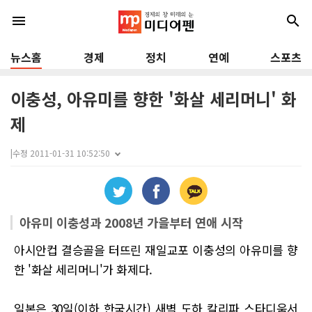
menu
search
뉴스홈
경제
정치
연예
스포츠
이충성, 아유미를 향한 '화살 세리머니' 화
제
|
수정 2011-01-31 10:52:50
아유미 이충성과 2008년 가을부터 연애 시작
아시안컵 결승골을 터뜨린 재일교포 이충성의 아유미를 향
한 '화살 세리머니'가 화제다.
일본은 30일(이하 한국시간) 새벽 도하 칼리파 스타디움서