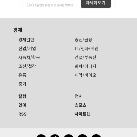
경제
경제일반
증권/금융
산업/기업
IT/전자/게임
자동차/항공
건설/부동산
조선/철강
화학/에너지
유통
제약/바이오
중기
칼럼
정치
연예
스포츠
RSS
사이트맵