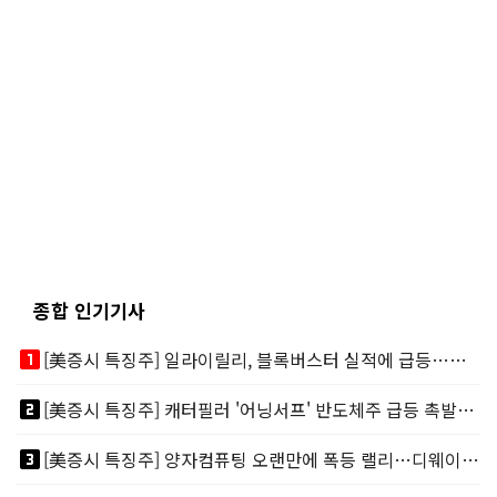
종합 인기기사
looks_one
[美증시 특징주] 일라이릴리, 블록버스터 실적에 급등…마운자로 매출 폭발
looks_two
[美증시 특징주] 캐터필러 '어닝서프' 반도체주 급등 촉발…"AI 데이터센터 건설 강력"
looks_3
[美증시 특징주] 양자컴퓨팅 오랜만에 폭등 랠리…디웨이브·아이온큐 주도