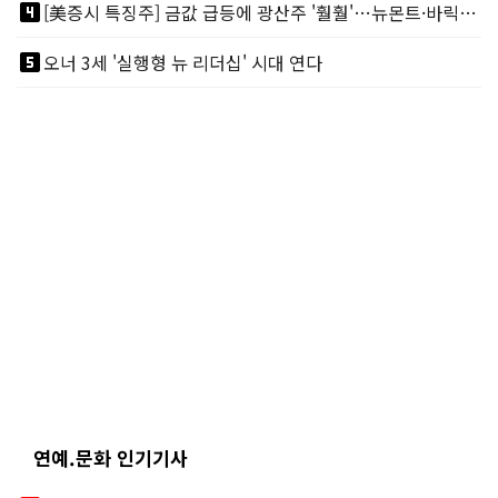
looks_4
[美증시 특징주] 금값 급등에 광산주 '훨훨'…뉴몬트·바릭마이닝 주도
looks_5
오너 3세 '실행형 뉴 리더십' 시대 연다
연예.문화 인기기사