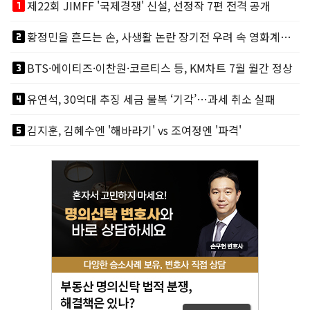
looks_one
제22회 JIMFF '국제경쟁' 신설, 선정작 7편 전격 공개
looks_two
황정민을 흔드는 손, 사생활 논란 장기전 우려 속 영화계도 리스크
looks_3
BTS·에이티즈·이찬원·코르티스 등, KM차트 7월 월간 정상
looks_4
유연석, 30억대 추징 세금 불복 ‘기각’…과세 취소 실패
looks_5
김지훈, 김혜수엔 '해바라기' vs 조여정엔 '파격'