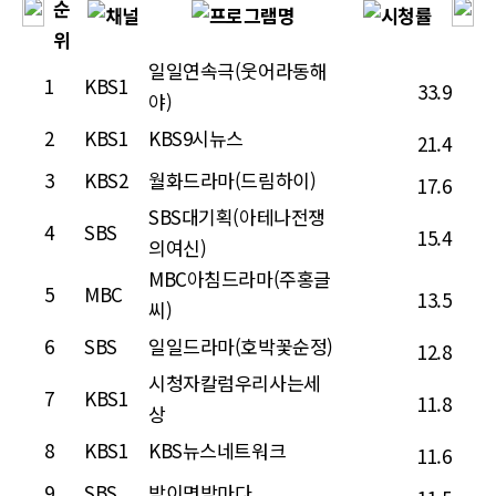
일일연속극(웃어라동해
1
KBS1
33.9
야)
2
KBS1
KBS9시뉴스
21.4
3
KBS2
월화드라마(드림하이)
17.6
SBS대기획(아테나전쟁
4
SBS
15.4
의여신)
MBC아침드라마(주홍글
5
MBC
13.5
씨)
6
SBS
일일드라마(호박꽃순정)
12.8
시청자칼럼우리사는세
7
KBS1
11.8
상
8
KBS1
KBS뉴스네트워크
11.6
9
SBS
밤이면밤마다