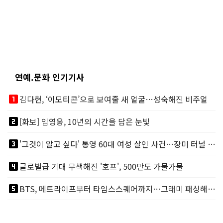
연예.문화 인기기사
looks_one
김다현, ‘이모티콘’으로 보여줄 새 얼굴…성숙해진 비주얼
looks_two
[화보] 임영웅, 10년의 시간을 담은 눈빛
looks_3
'그것이 알고 싶다' 통영 60대 여성 살인 사건…장미 터널 아래 킬러, 누구냐 넌?
looks_4
글로벌급 기대 무색해진 '호프', 500만도 가물가물
looks_5
BTS, 메트라이프부터 타임스스퀘어까지…그래미 패싱해도 미 대륙 꿀꺽