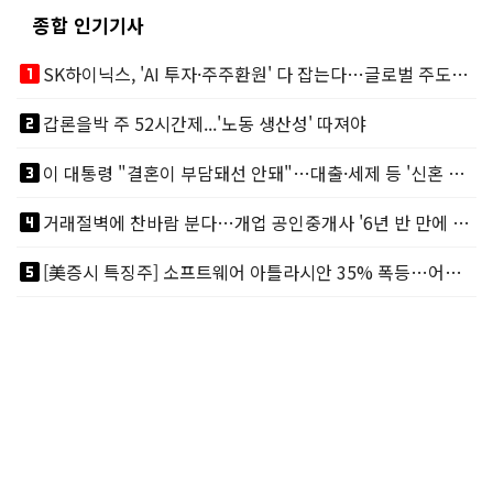
종합 인기기사
looks_one
SK하이닉스, 'AI 투자·주주환원' 다 잡는다…글로벌 주도권 굳히기
looks_two
갑론을박 주 52시간제...'노동 생산성' 따져야
looks_3
이 대통령 "결혼이 부담돼선 안돼"…대출·세제 등 '신혼 걸림돌' 제거
looks_4
거래절벽에 찬바람 분다…개업 공인중개사 '6년 반 만에 최저'
looks_5
[美증시 특징주] 소프트웨어 아틀라시안 35% 폭등…어닝서프, 투자의견 줄줄이 상향