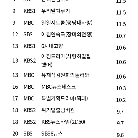
11.5
9
KBS1
우리말겨루기
11.5
9
MBC
일일시트콤(몽땅내사랑)
11.5
12
SBS
아침연속극(장미의전쟁)
10.7
13
KBS1
6시내고향
10.6
아침드라마(사랑하길잘
13
KBS2
10.6
했어)
13
MBC
유재석김원희의놀러와
10.6
16
MBC
MBC뉴스데스크
10.3
17
MBC
특별기획드라마(짝패)
10.2
18
KBS2
위기탈출넘버원
9.7
18
KBS2
KBS뉴스타임(21:50)
9.7
20
SBS
SBS8뉴스
9.6