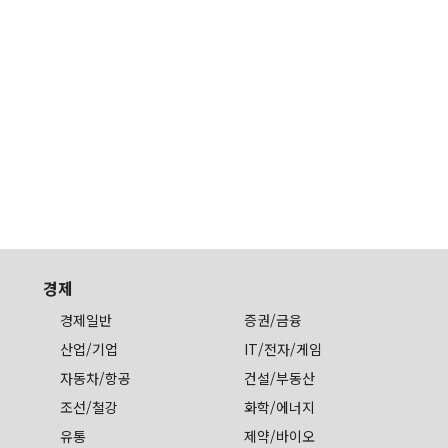
경제
경제일반
증권/금융
산업/기업
IT/전자/게임
자동차/항공
건설/부동산
조선/철강
화학/에너지
유통
제약/바이오