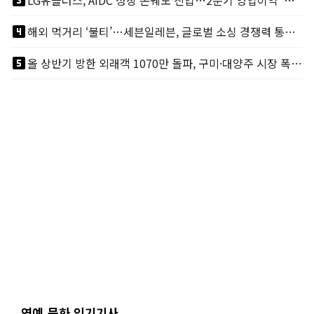
looks_3
LG유플러스, AIDC 성장 본궤도 진입…2분기 영업이익 '역대 최대'
looks_4
해외 먹거리 ‘불티’…세븐일레븐, 글로벌 소싱 경쟁력 통했다
looks_5
올 상반기 방한 외래객 1070만 돌파, 구미·대양주 시장 폭발적 성장
연예.문화 인기기사