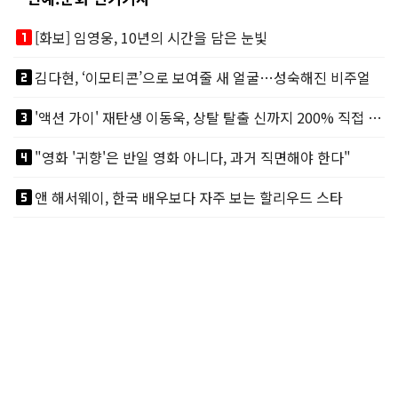
looks_one
[화보] 임영웅, 10년의 시간을 담은 눈빛
looks_two
김다현, ‘이모티콘’으로 보여줄 새 얼굴…성숙해진 비주얼
looks_3
'액션 가이' 재탄생 이동욱, 상탈 탈출 신까지 200% 직접 소화
looks_4
"영화 '귀향'은 반일 영화 아니다, 과거 직면해야 한다"
looks_5
앤 해서웨이, 한국 배우보다 자주 보는 할리우드 스타