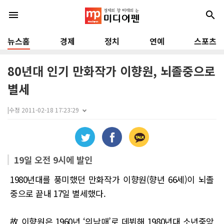
menu
search
뉴스홈
경제
정치
연예
스포츠
80년대 인기 만화작가 이향원, 뇌졸중으로
별세
|
수정 2011-02-18 17:23:29
19일 오전 9시에 발인
1980년대를 풍미했던 만화작가 이향원(향년 66세)이 뇌졸
중으로 끝내 17일 별세했다.
故 이향원은 1960년 ‘의남매’로 데뷔해 1980년대 소년중앙