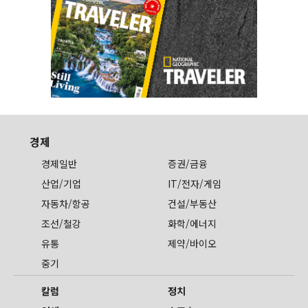
경제
경제일반
증권/금융
산업/기업
IT/전자/게임
자동차/항공
건설/부동산
조선/철강
화학/에너지
유통
제약/바이오
중기
칼럼
정치