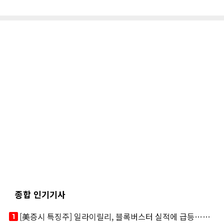
종합 인기기사
looks_one
[美증시 특징주] 일라이릴리, 블록버스터 실적에 급등…마운자로 매출 폭발