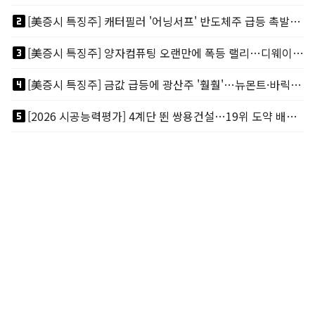
looks_two
[美증시 특징주] 캐터필러 '어닝서프' 반도체주 급등 촉발…"AI 데이터센터 건설 강력"
looks_3
[美증시 특징주] 양자컴퓨팅 오랜만에 폭등 랠리…디웨이브·아이온큐 주도
looks_4
[美증시 특징주] 금값 급등에 광산주 '훨훨'…뉴몬트·바릭마이닝 주도
looks_5
[2026 시공능력평가] 4계단 뛴 쌍용건설…19위 도약 배경엔 ‘재무체력’