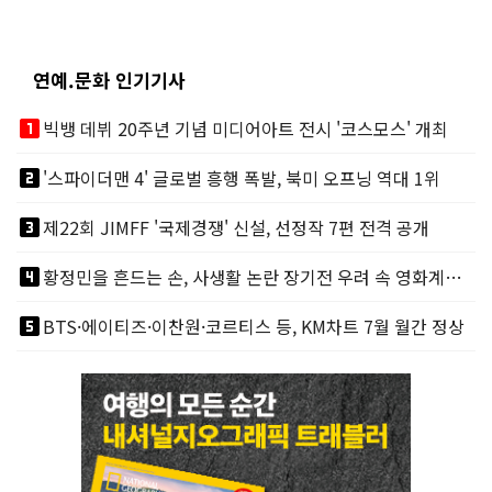
연예.문화 인기기사
looks_one
빅뱅 데뷔 20주년 기념 미디어아트 전시 '코스모스' 개최
looks_two
'스파이더맨 4' 글로벌 흥행 폭발, 북미 오프닝 역대 1위
looks_3
제22회 JIMFF '국제경쟁' 신설, 선정작 7편 전격 공개
looks_4
황정민을 흔드는 손, 사생활 논란 장기전 우려 속 영화계도 리스크
looks_5
BTS·에이티즈·이찬원·코르티스 등, KM차트 7월 월간 정상