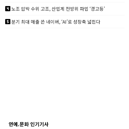
looks_4
노조 압박 수위 고조, 산업계 전방위 파업 ‘경고등’
looks_5
분기 최대 매출 쓴 네이버, ‘AI’로 성장축 넓힌다
연예.문화 인기기사