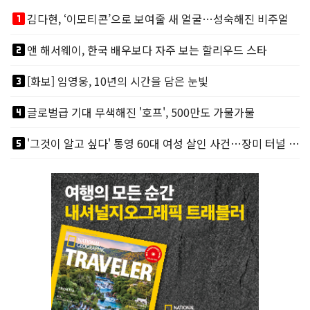
looks_one
김다현, ‘이모티콘’으로 보여줄 새 얼굴…성숙해진 비주얼
looks_two
앤 해서웨이, 한국 배우보다 자주 보는 할리우드 스타
looks_3
[화보] 임영웅, 10년의 시간을 담은 눈빛
looks_4
글로벌급 기대 무색해진 '호프', 500만도 가물가물
looks_5
'그것이 알고 싶다' 통영 60대 여성 살인 사건…장미 터널 아래 킬러, 누구냐 넌?