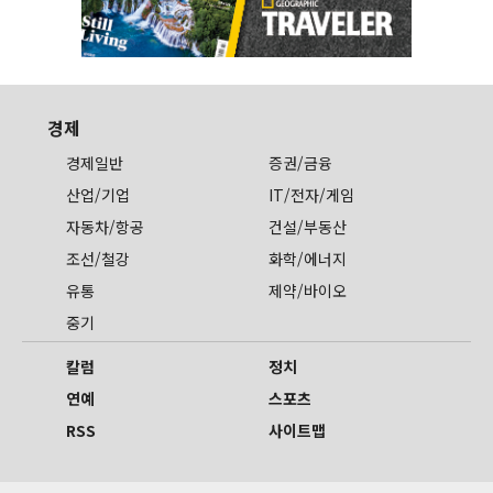
경제
경제일반
증권/금융
산업/기업
IT/전자/게임
자동차/항공
건설/부동산
조선/철강
화학/에너지
유통
제약/바이오
중기
칼럼
정치
연예
스포츠
RSS
사이트맵