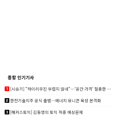
종합 인기기사
looks_one
[시승기] "하이리무진 부럽지 않네"…'공간·가격' 절충한 카니발 하이루프
looks_two
한전기술지주 공식 출범…에너지 유니콘 육성 본격화
looks_3
[해커스토익] 김동영의 토익 적중 예상문제