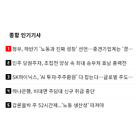
종합 인기기사
looks_one
정부, 하반기 '노동과 진짜 성장' 선언…중견기업계는 '경영 불확실성' 우려
looks_two
민주 당권주자, 초접전 양상 속 최대 승부처 호남 총력전
looks_3
SK하이닉스, 'AI 투자·주주환원' 다 잡는다…글로벌 주도권 굳히기
looks_4
하나은행, 비대면 주담대 신규 취급 중단
looks_5
갑론을박 주 52시간제...'노동 생산성' 따져야