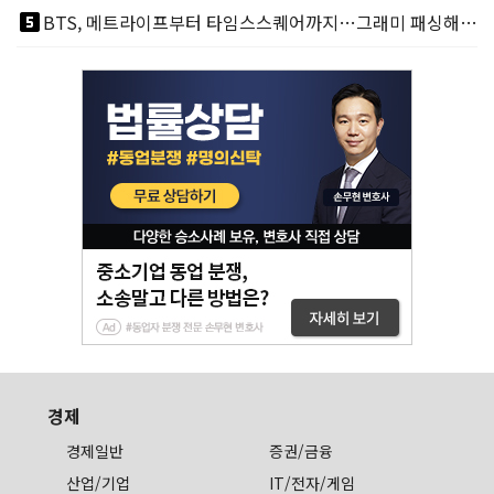
looks_5
BTS, 메트라이프부터 타임스스퀘어까지…그래미 패싱해도 미 대륙 꿀꺽
경제
경제일반
증권/금융
산업/기업
IT/전자/게임