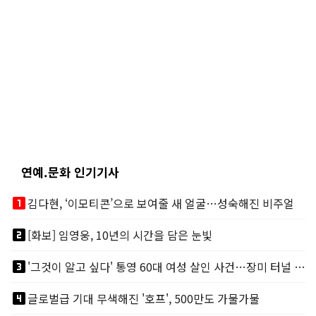
연예.문화 인기기사
looks_one
김다현, ‘이모티콘’으로 보여줄 새 얼굴…성숙해진 비주얼
looks_two
[화보] 임영웅, 10년의 시간을 담은 눈빛
looks_3
'그것이 알고 싶다' 통영 60대 여성 살인 사건…장미 터널 아래 킬러, 누구냐 넌?
looks_4
글로벌급 기대 무색해진 '호프', 500만도 가물가물