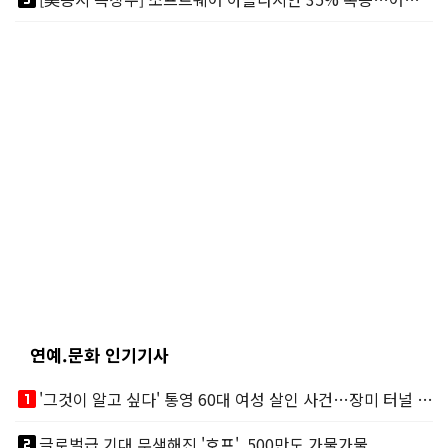
연예.문화 인기기사
looks_one
'그것이 알고 싶다' 통영 60대 여성 살인 사건…장미 터널 아래 킬러, 누구냐 넌?
looks_two
글로벌급 기대 무색해진 '호프', 500만도 가물가물