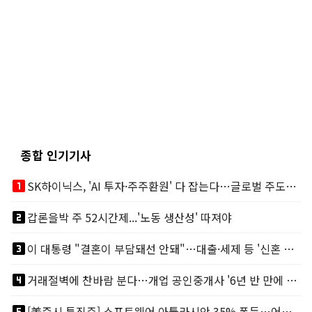
종합 인기기사
looks_one
SK하이닉스, 'AI 투자·주주환원' 다 잡는다…글로벌 주도권 굳히기
looks_two
갑론을박 주 52시간제...'노동 생산성' 따져야
looks_3
이 대통령 "결혼이 부담돼선 안돼"…대출·세제 등 '신혼 걸림돌' 제거
looks_4
거래절벽에 찬바람 분다…개업 공인중개사 '6년 반 만에 최저'
looks_5
[美증시 특징주] 소프트웨어 아틀라시안 35% 폭등…어닝서프, 투자의견 줄줄이 상향