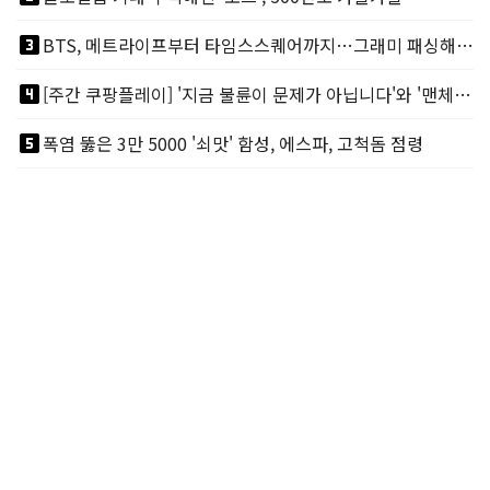
looks_3
BTS, 메트라이프부터 타임스스퀘어까지…그래미 패싱해도 미 대륙 꿀꺽
looks_4
[주간 쿠팡플레이] '지금 불륜이 문제가 아닙니다'와 '맨체스터 시티 VS 아틀레티코 마드리드 빅매치'
looks_5
폭염 뚫은 3만 5000 '쇠맛' 함성, 에스파, 고척돔 점령