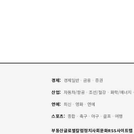
경제:
경제일반
·
금융
·
증권
산업:
자동차/항공
·
조선/철강
·
화학/에너지
연예:
최신
·
영화
·
연예
스포츠:
종합
·
축구
·
야구
·
골프
·
여행
부동산
글로벌
칼럼
정치
사회
문화
RSS
사이트맵