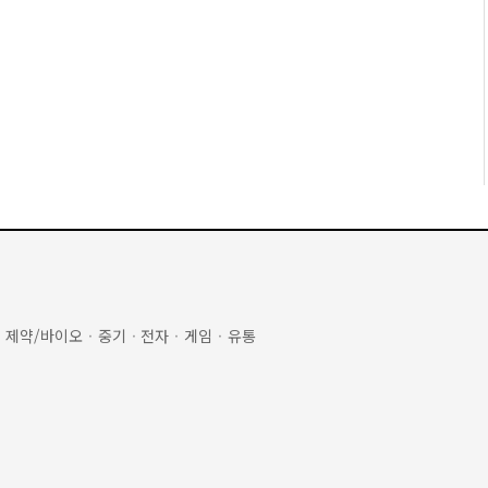
·
제약/바이오
·
중기
·
전자
·
게임
·
유통