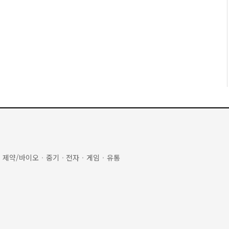
·
제약/바이오
·
중기
·
전자
·
게임
·
유통