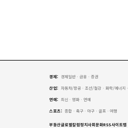
경제:
경제일반
·
금융
·
증권
산업:
자동차/항공
·
조선/철강
·
화학/에너지
연예:
최신
·
영화
·
연예
스포츠:
종합
·
축구
·
야구
·
골프
·
여행
부동산
글로벌
칼럼
정치
사회
문화
RSS
사이트맵