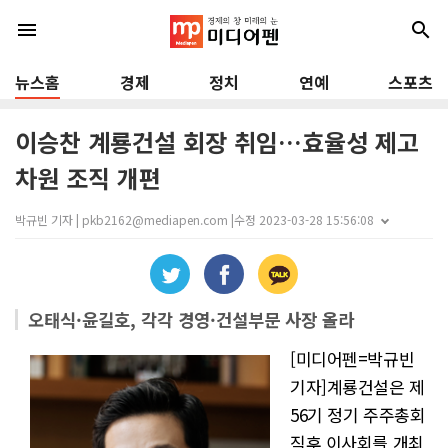
menu
search
뉴스홈
경제
정치
연예
스포츠
이승찬 계룡건설 회장 취임…효율성 제고
차원 조직 개편
박규빈 기자 | pkb2162@mediapen.com |
수정 2023-03-28 15:56:08
오태식·윤길호, 각각 경영·건설부문 사장 올라
[미디어펜=박규빈
기자]계룡건설은 제
56기 정기 주주총회
직후 이사회를 개최