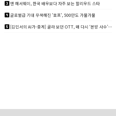
looks_3
앤 해서웨이, 한국 배우보다 자주 보는 할리우드 스타
looks_4
글로벌급 기대 무색해진 '호프', 500만도 가물가물
looks_5
[김민서의 AI가-중계] 골라 보던 OTT, 왜 다시 ‘본방 사수’를 부르나