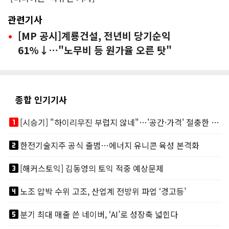
관련기사
[MP 공시]계룡건설, 전년비 당기순익
61%↓…"노무비 등 원가율 오른 탓"
종합 인기기사
looks_one
[시승기] "하이리무진 부럽지 않네"…'공간·가격' 절충한 카니발 하이루프
looks_two
한전기술지주 공식 출범…에너지 유니콘 육성 본격화
looks_3
[해커스토익] 김동영의 토익 적중 예상문제
looks_4
노조 압박 수위 고조, 산업계 전방위 파업 ‘경고등’
looks_5
분기 최대 매출 쓴 네이버, ‘AI’로 성장축 넓힌다