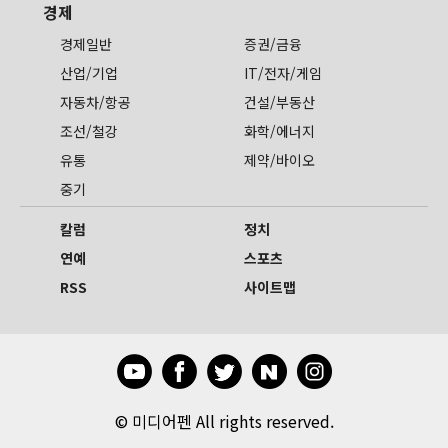
경제
경제일반
증권/금융
산업/기업
IT/전자/게임
자동차/항공
건설/부동산
조선/철강
화학/에너지
유통
제약/바이오
중기
칼럼
정치
연예
스포츠
RSS
사이트맵
©
미디어펜 All rights reserved.