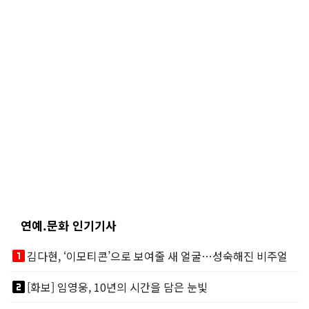
연예.문화 인기기사
looks_one
김다현, ‘이모티콘’으로 보여줄 새 얼굴…성숙해진 비주얼
looks_two
[화보] 임영웅, 10년의 시간을 담은 눈빛