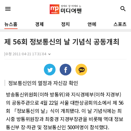
menu
search
뉴스홈
경제
정치
연예
스포츠
제 56회 정보통신의 날 기념식 공동개최
|
수정 2011-04-21 17:31:04
정보통신인의 열정과 자신감 확인
방송통신위원회(이하 방통위)와 지식경제부(이하 지경부)
의 공동주관으로 4월 22일 서울 대한상공회의소에서 제 56
회 「정보통신의 날」식이 개최됐다. 이 날 기념식에는 최
시중 방통위원장과 최중경 지경부장관을 비롯해 역대 정보
통신부 장·차관 및 정보통신인 500여명이 참석했다.