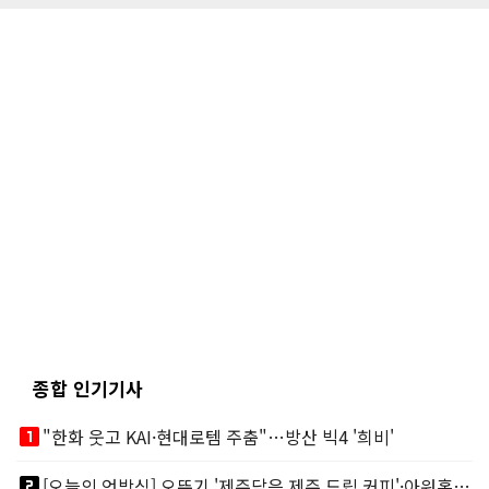
종합 인기기사
looks_one
"한화 웃고 KAI·현대로템 주춤"…방산 빅4 '희비'
looks_two
[오늘의 언박싱] 오뚜기 '제주담음 제주 드립 커피'·아워홈 ‘갓석박지’ 外