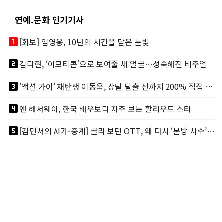
연예.문화 인기기사
looks_one
[화보] 임영웅, 10년의 시간을 담은 눈빛
looks_two
김다현, ‘이모티콘’으로 보여줄 새 얼굴…성숙해진 비주얼
looks_3
'액션 가이' 재탄생 이동욱, 상탈 탈출 신까지 200% 직접 소화
looks_4
앤 해서웨이, 한국 배우보다 자주 보는 할리우드 스타
looks_5
[김민서의 AI가-중계] 골라 보던 OTT, 왜 다시 ‘본방 사수’를 부르나