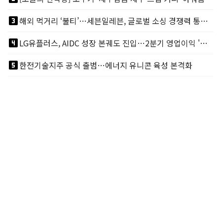
looks_3
해외 먹거리 ‘불티’…세븐일레븐, 글로벌 소싱 경쟁력 통했다
looks_4
LG유플러스, AIDC 성장 본궤도 진입…2분기 영업이익 '역대 최대'
looks_5
한전기술지주 공식 출범…에너지 유니콘 육성 본격화