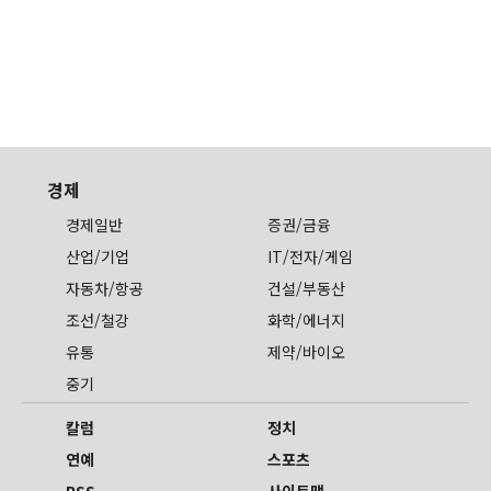
경제
경제일반
증권/금융
산업/기업
IT/전자/게임
자동차/항공
건설/부동산
조선/철강
화학/에너지
유통
제약/바이오
중기
칼럼
정치
연예
스포츠