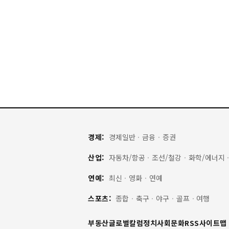
경제:
경제일반
·
금융
·
증권
산업:
자동차/항공
·
조선/철강
·
화학/에너지
연예:
최신
·
영화
·
연예
스포츠:
종합
·
축구
·
야구
·
골프
·
여행
부동산
글로벌
칼럼
정치
사회
문화
RSS
사이트맵