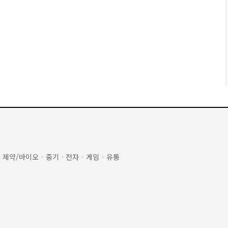
·
제약/바이오
·
중기
·
전자
·
게임
·
유통