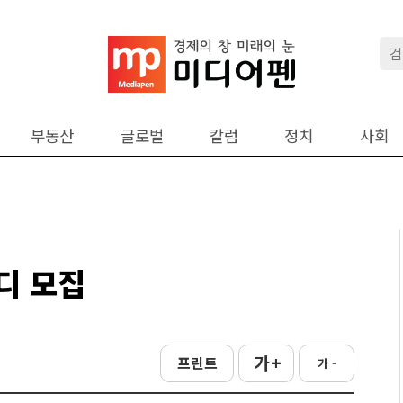
부동산
글로벌
칼럼
정치
사회
피디 모집
가 +
프린트
가 -