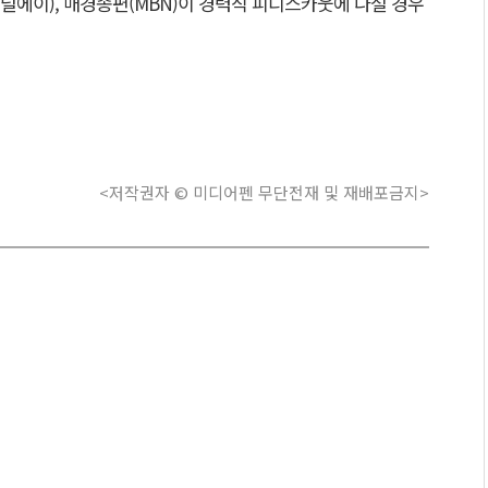
채널에이), 매경종편(MBN)이 경력직 피디스카웃에 나설 경우
<저작권자 © 미디어펜 무단전재 및 재배포금지>