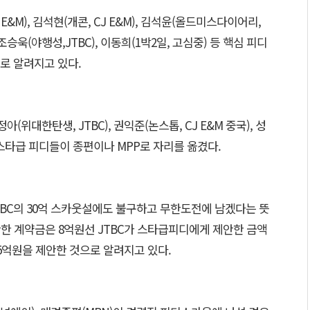
 E&M), 김석현(개콘, CJ E&M), 김석윤(올드미스다이어리,
, 조승욱(야행성,JTBC), 이동희(1박2일, 고심중) 등 핵심 피디
로 알려지고 있다.
정아(위대한탄생, JTBC), 권익준(논스톱, CJ E&M 중국), 성
등 스타급 피디들이 종편이나 MPP로 자리를 옮겼다.
BC의 30억 스카웃설에도 불구하고 무한도전에 남겠다는 뜻
제안한 계약금은 8억원선 JTBC가 스타급피디에게 제안한 금액
15억원을 제안한 것으로 알려지고 있다.