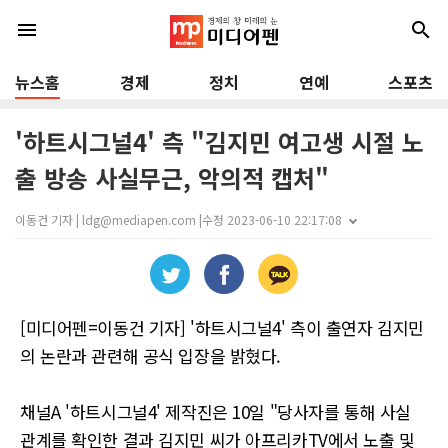
menu
search
뉴스홈
경제
정치
연예
스포츠
'하트시그널4' 측 "김지민 여고생 시절 노
출 방송 사실무근, 악의적 캡처"
이동건 기자 | ldg@mediapen.com |
수정 2023-06-10 22:17:08
[미디어펜=이동건 기자] '하트시그널4' 측이 출연자 김지민
의 논란과 관련해 공식 입장을 밝혔다.
채널A '하트시그널4' 제작진은 10일 "당사자를 통해 사실
관계를 확인한 결과 김지민 씨가 아프리카TV에서 노출 및