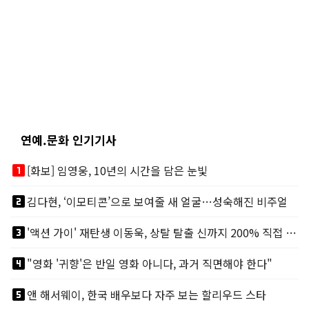
연예.문화 인기기사
looks_one
[화보] 임영웅, 10년의 시간을 담은 눈빛
looks_two
김다현, ‘이모티콘’으로 보여줄 새 얼굴…성숙해진 비주얼
looks_3
'액션 가이' 재탄생 이동욱, 상탈 탈출 신까지 200% 직접 소화
looks_4
"영화 '귀향'은 반일 영화 아니다, 과거 직면해야 한다"
looks_5
앤 해서웨이, 한국 배우보다 자주 보는 할리우드 스타