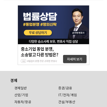
경제
경제일반
증권/금융
산업/기업
IT/전자/게임
자동차/항공
건설/부동산