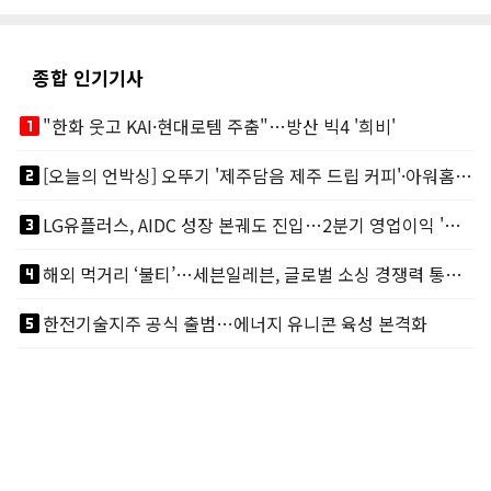
종합 인기기사
looks_one
"한화 웃고 KAI·현대로템 주춤"…방산 빅4 '희비'
looks_two
[오늘의 언박싱] 오뚜기 '제주담음 제주 드립 커피'·아워홈 ‘갓석박지’ 外
looks_3
LG유플러스, AIDC 성장 본궤도 진입…2분기 영업이익 '역대 최대'
looks_4
해외 먹거리 ‘불티’…세븐일레븐, 글로벌 소싱 경쟁력 통했다
looks_5
한전기술지주 공식 출범…에너지 유니콘 육성 본격화