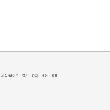
·
제약/바이오
·
중기
·
전자
·
게임
·
유통