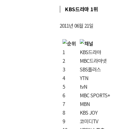
KBS드라마 1위
2011년 06월 21일
1
KBS드라마
2
MBC드라마넷
3
SBS플러스
4
YTN
5
tvN
6
MBC SPORTS+
7
MBN
8
KBS JOY
9
코미디TV