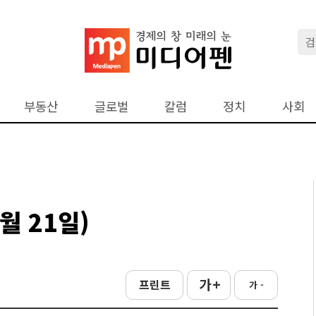
부동산
글로벌
칼럼
정치
사회
월 21일)
가 +
프린트
가 -