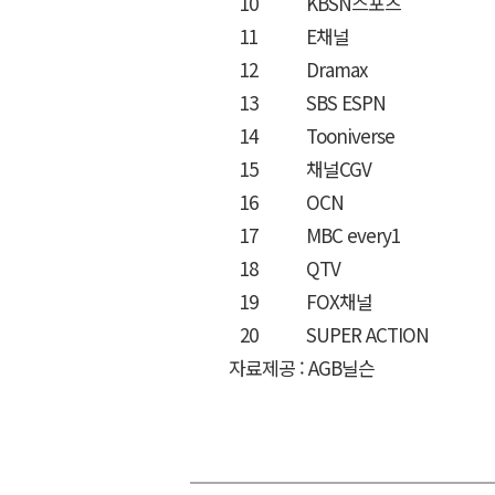
10
KBSN스포츠
11
E채널
12
Dramax
13
SBS ESPN
14
Tooniverse
15
채널CGV
16
OCN
17
MBC every1
18
QTV
19
FOX채널
20
SUPER ACTION
자료제공 : AGB닐슨