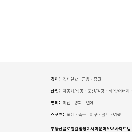
경제:
경제일반
·
금융
·
증권
산업:
자동차/항공
·
조선/철강
·
화학/에너지
연예:
최신
·
영화
·
연예
스포츠:
종합
·
축구
·
야구
·
골프
·
여행
부동산
글로벌
칼럼
정치
사회
문화
RSS
사이트맵