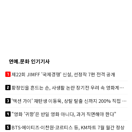
연예.문화 인기기사
looks_one
제22회 JIMFF '국제경쟁' 신설, 선정작 7편 전격 공개
looks_two
황정민을 흔드는 손, 사생활 논란 장기전 우려 속 영화계도 리스크
looks_3
'액션 가이' 재탄생 이동욱, 상탈 탈출 신까지 200% 직접 소화
looks_4
"영화 '귀향'은 반일 영화 아니다, 과거 직면해야 한다"
looks_5
BTS·에이티즈·이찬원·코르티스 등, KM차트 7월 월간 정상