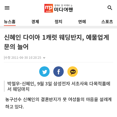
menu
search
뉴스홈
경제
정치
연예
스포츠
신혜인 다이아 1캐럿 웨딩반지, 예물업계
문의 늘어
|
수정 2011-06-30 10:20:25
박철우-신혜인, 9월 3일 삼성전자 서초사옥 다목적홀에
서 웨딩마치
농구선수 신혜인의 결혼반지가 뭇 여성들의 마음을 설레게
하고 있다.