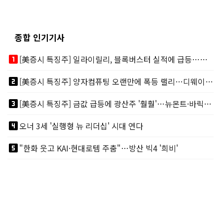
종합 인기기사
looks_one
[美증시 특징주] 일라이릴리, 블록버스터 실적에 급등…마운자로 매출 폭발
looks_two
[美증시 특징주] 양자컴퓨팅 오랜만에 폭등 랠리…디웨이브·아이온큐 주도
looks_3
[美증시 특징주] 금값 급등에 광산주 '훨훨'…뉴몬트·바릭마이닝 주도
looks_4
오너 3세 '실행형 뉴 리더십' 시대 연다
looks_5
"한화 웃고 KAI·현대로템 주춤"…방산 빅4 '희비'