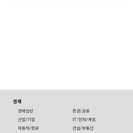
경제
경제일반
증권/금융
산업/기업
IT/전자/게임
자동차/항공
건설/부동산