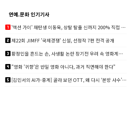
연예.문화 인기기사
looks_one
'액션 가이' 재탄생 이동욱, 상탈 탈출 신까지 200% 직접 소화
looks_two
제22회 JIMFF '국제경쟁' 신설, 선정작 7편 전격 공개
looks_3
황정민을 흔드는 손, 사생활 논란 장기전 우려 속 영화계도 리스크
looks_4
"영화 '귀향'은 반일 영화 아니다, 과거 직면해야 한다"
looks_5
[김민서의 AI가-중계] 골라 보던 OTT, 왜 다시 ‘본방 사수’를 부르나