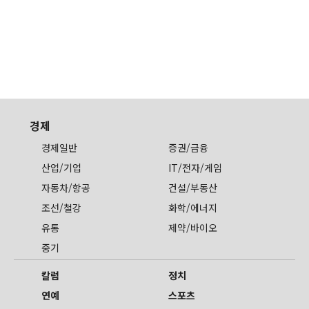
경제
경제일반
증권/금융
산업/기업
IT/전자/게임
자동차/항공
건설/부동산
조선/철강
화학/에너지
유통
제약/바이오
중기
칼럼
정치
연예
스포츠