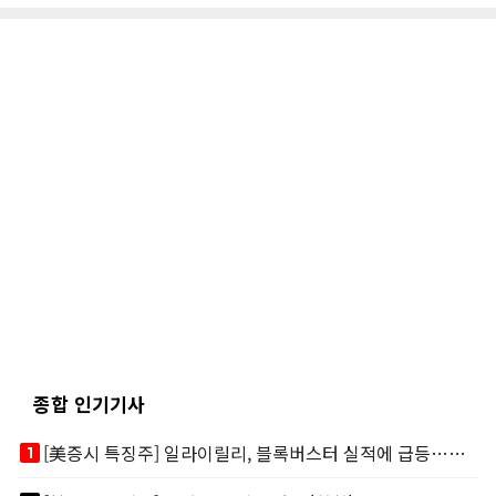
종합 인기기사
looks_one
[美증시 특징주] 일라이릴리, 블록버스터 실적에 급등…마운자로 매출 폭발