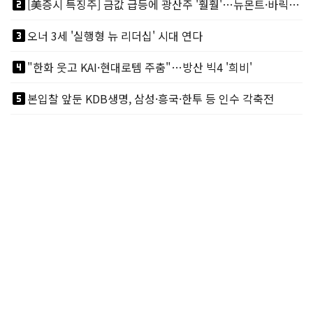
looks_two
[美증시 특징주] 금값 급등에 광산주 '훨훨'…뉴몬트·바릭마이닝 주도
looks_3
오너 3세 '실행형 뉴 리더십' 시대 연다
looks_4
"한화 웃고 KAI·현대로템 주춤"…방산 빅4 '희비'
looks_5
본입찰 앞둔 KDB생명, 삼성·흥국·한투 등 인수 각축전