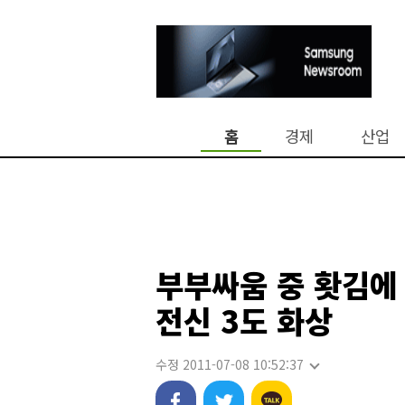
홈
경제
산업
부부싸움 중 홧김에
전신 3도 화상
수정 2011-07-08 10:52:37