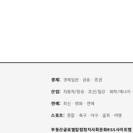
경제:
경제일반
·
금융
·
증권
산업:
자동차/항공
·
조선/철강
·
화학/에너지
연예:
최신
·
영화
·
연예
스포츠:
종합
·
축구
·
야구
·
골프
·
여행
부동산
글로벌
칼럼
정치
사회
문화
RSS
사이트맵