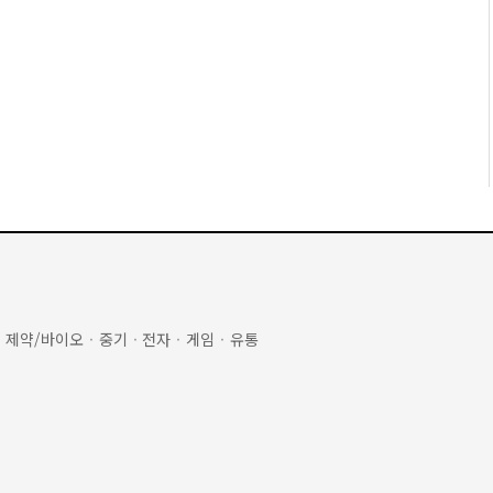
·
제약/바이오
·
중기
·
전자
·
게임
·
유통