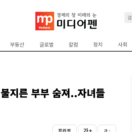
부동산
글로벌
칼럼
정치
사회
 불지른 부부 숨져..자녀들
가 +
프린트
가 -