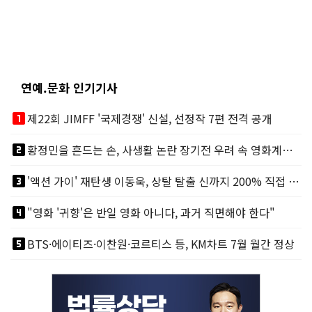
연예.문화 인기기사
looks_one
제22회 JIMFF '국제경쟁' 신설, 선정작 7편 전격 공개
looks_two
황정민을 흔드는 손, 사생활 논란 장기전 우려 속 영화계도 리스크
looks_3
'액션 가이' 재탄생 이동욱, 상탈 탈출 신까지 200% 직접 소화
looks_4
"영화 '귀향'은 반일 영화 아니다, 과거 직면해야 한다"
looks_5
BTS·에이티즈·이찬원·코르티스 등, KM차트 7월 월간 정상