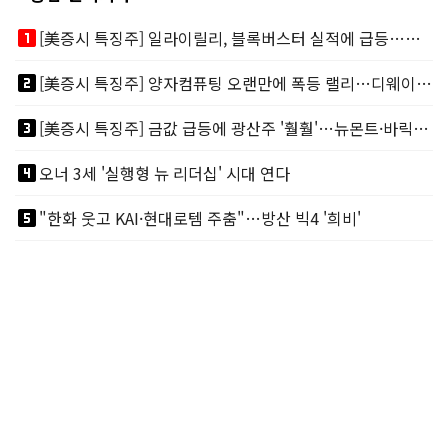
looks_one
[美증시 특징주] 일라이릴리, 블록버스터 실적에 급등…마운자로 매출 폭발
looks_two
[美증시 특징주] 양자컴퓨팅 오랜만에 폭등 랠리…디웨이브·아이온큐 주도
looks_3
[美증시 특징주] 금값 급등에 광산주 '훨훨'…뉴몬트·바릭마이닝 주도
looks_4
오너 3세 '실행형 뉴 리더십' 시대 연다
looks_5
"한화 웃고 KAI·현대로템 주춤"…방산 빅4 '희비'