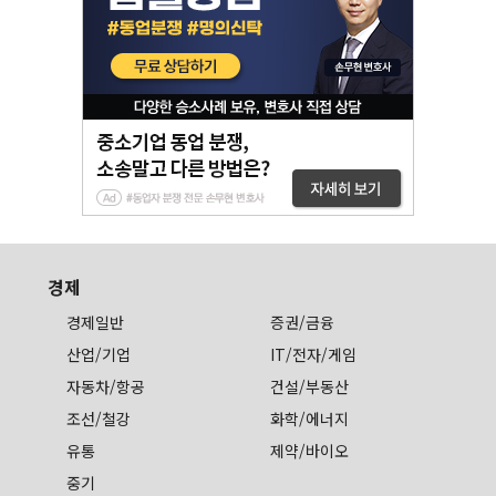
경제
경제일반
증권/금융
산업/기업
IT/전자/게임
자동차/항공
건설/부동산
조선/철강
화학/에너지
유통
제약/바이오
중기