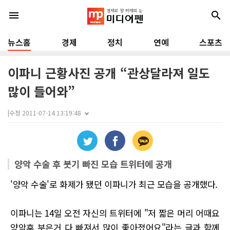
menu
search
뉴스홈
경제
정치
연예
스포츠
이파니 근황사진 공개 “관상달라져 일도
많이 들어와”
|
수정 2011-07-14 13:19:48
양악 수술 후 붓기 빠진 모습 트위터에 공개
'양악 수술'로 화제가 됐던 이파니가 최근 모습을 공개했다.
이파니는 14일 오전 자신의 트위터에 "저 짧은 머리 어때요
양악후 부은거 다 빠져서 많이 좋아졌어요"라는 글과 함께