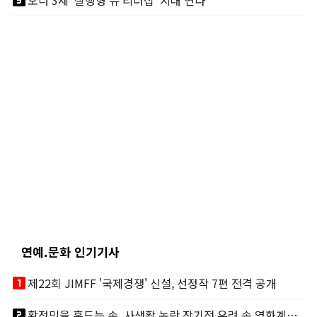
looks_5
오너 3세 '실행형 뉴 리더십' 시대 연다
연예.문화 인기기사
looks_one
제22회 JIMFF '국제경쟁' 신설, 선정작 7편 전격 공개
looks_two
황정민을 흔드는 손, 사생활 논란 장기전 우려 속 영화계도 리스크