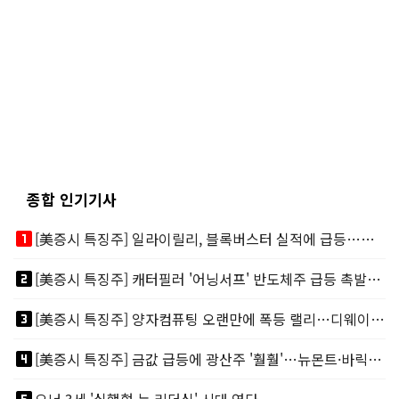
종합 인기기사
looks_one
[美증시 특징주] 일라이릴리, 블록버스터 실적에 급등…마운자로 매출 폭발
looks_two
[美증시 특징주] 캐터필러 '어닝서프' 반도체주 급등 촉발…"AI 데이터센터 건설 강력"
looks_3
[美증시 특징주] 양자컴퓨팅 오랜만에 폭등 랠리…디웨이브·아이온큐 주도
looks_4
[美증시 특징주] 금값 급등에 광산주 '훨훨'…뉴몬트·바릭마이닝 주도