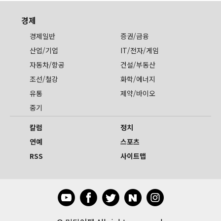
경제
경제일반
증권/금융
산업/기업
IT/전자/게임
자동차/항공
건설/부동산
조선/철강
화학/에너지
유통
제약/바이오
중기
칼럼
정치
연예
스포츠
RSS
사이트맵