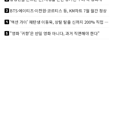
looks_3
BTS·에이티즈·이찬원·코르티스 등, KM차트 7월 월간 정상
looks_4
'액션 가이' 재탄생 이동욱, 상탈 탈출 신까지 200% 직접 소화
looks_5
"영화 '귀향'은 반일 영화 아니다, 과거 직면해야 한다"