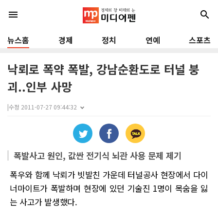
menu
search
뉴스홈
경제
정치
연예
스포츠
낙뢰로 폭약 폭발, 강남순환도로 터널 붕
괴..인부 사망
|
수정 2011-07-27 09:44:32
폭발사고 원인, 값싼 전기식 뇌관 사용 문제 제기
폭우와 함께 낙뢰가 빗발친 가운데 터널공사 현장에서 다이
너마이트가 폭발하며 현장에 있던 기술진 1명이 목숨을 잃
는 사고가 발생했다.