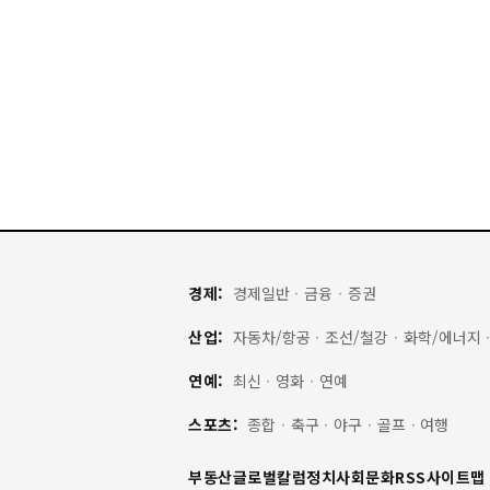
경제:
경제일반
·
금융
·
증권
산업:
자동차/항공
·
조선/철강
·
화학/에너지
연예:
최신
·
영화
·
연예
스포츠:
종합
·
축구
·
야구
·
골프
·
여행
부동산
글로벌
칼럼
정치
사회
문화
RSS
사이트맵