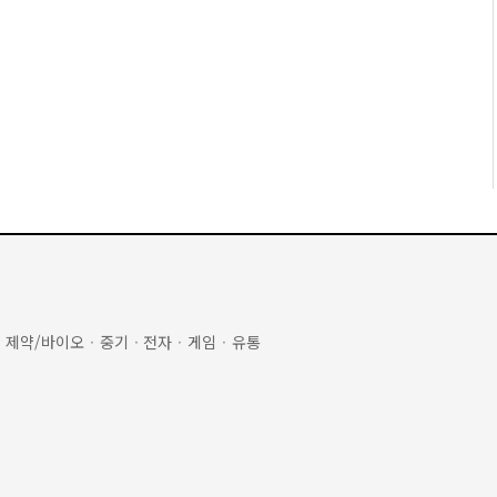
·
제약/바이오
·
중기
·
전자
·
게임
·
유통