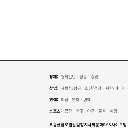
경제:
경제일반
·
금융
·
증권
산업:
자동차/항공
·
조선/철강
·
화학/에너지
연예:
최신
·
영화
·
연예
스포츠:
종합
·
축구
·
야구
·
골프
·
여행
부동산
글로벌
칼럼
정치
사회
문화
RSS
사이트맵