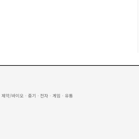
·
제약/바이오
·
중기
·
전자
·
게임
·
유통