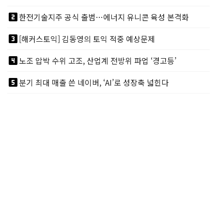
looks_two
한전기술지주 공식 출범…에너지 유니콘 육성 본격화
looks_3
[해커스토익] 김동영의 토익 적중 예상문제
looks_4
노조 압박 수위 고조, 산업계 전방위 파업 ‘경고등’
looks_5
분기 최대 매출 쓴 네이버, ‘AI’로 성장축 넓힌다