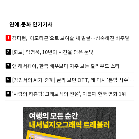
연예.문화 인기기사
looks_one
김다현, ‘이모티콘’으로 보여줄 새 얼굴…성숙해진 비주얼
looks_two
[화보] 임영웅, 10년의 시간을 담은 눈빛
looks_3
앤 해서웨이, 한국 배우보다 자주 보는 할리우드 스타
looks_4
[김민서의 AI가-중계] 골라 보던 OTT, 왜 다시 ‘본방 사수’를 부르나
looks_5
'사랑의 하츄핑: 고래보석의 전설', 이틀째 한국 영화 1위