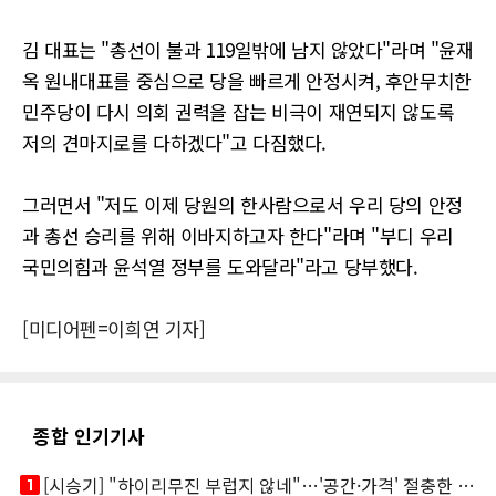
김 대표는 "총선이 불과 119일밖에 남지 않았다"라며 "윤재
옥 원내대표를 중심으로 당을 빠르게 안정시켜, 후안무치한
민주당이 다시 의회 권력을 잡는 비극이 재연되지 않도록
저의 견마지로를 다하겠다"고 다짐했다.
그러면서 "저도 이제 당원의 한사람으로서 우리 당의 안정
과 총선 승리를 위해 이바지하고자 한다"라며 "부디 우리
국민의힘과 윤석열 정부를 도와달라"라고 당부했다.
[미디어펜=이희연 기자]
종합 인기기사
looks_one
[시승기] "하이리무진 부럽지 않네"…'공간·가격' 절충한 카니발 하이루프