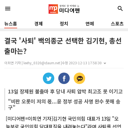
menu
search
뉴스홈
경제
정치
연예
스포츠
결국 '사퇴' 백의종군 선택한 김기현, 총선
출마는?
이희연 기자 | leehy_0320@daum.net |
수정 2023-12-13 17:58:30
13일 장제원 불출마 후 당내 사퇴 압박 최고조 못 이기고
"비판 오롯이 저의 몫...윤 정부 성공 사명 완수 못해 송
구"
[미디어펜=이희연 기자]김기현 국민의힘 대표가 13일 "오
늘부로 국민의힘 당대표직을 내려놓는다"라며 사퇴를 선언