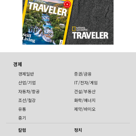
경제
경제일반
증권/금융
산업/기업
IT/전자/게임
자동차/항공
건설/부동산
조선/철강
화학/에너지
유통
제약/바이오
중기
칼럼
정치