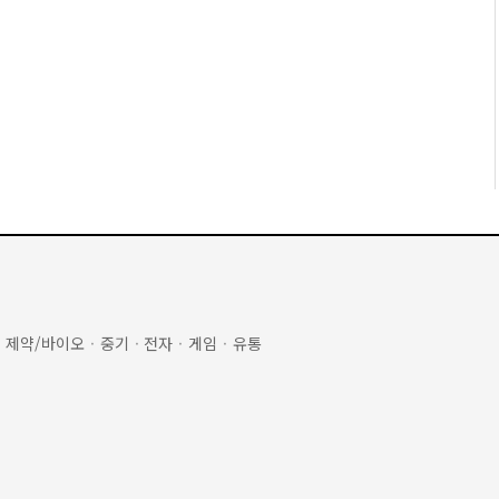
·
제약/바이오
·
중기
·
전자
·
게임
·
유통