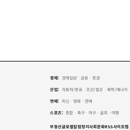
경제:
경제일반
·
금융
·
증권
산업:
자동차/항공
·
조선/철강
·
화학/에너지
연예:
최신
·
영화
·
연예
스포츠:
종합
·
축구
·
야구
·
골프
·
여행
부동산
글로벌
칼럼
정치
사회
문화
RSS
사이트맵