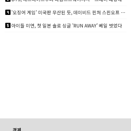
looks_4
'오징어 게임' 미국판 무산된 듯, 데이비드 핀처 스핀오프 철회
looks_5
아이들 미연, 첫 일본 솔로 싱글 'RUN AWAY' 베일 벗었다
경제