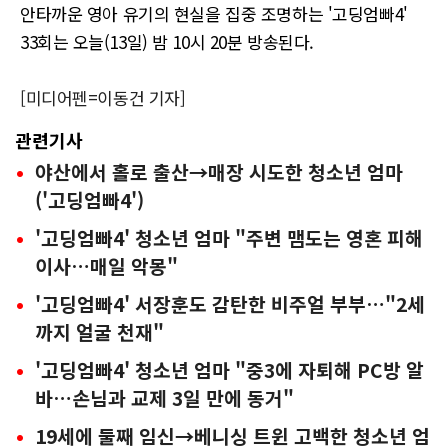
안타까운 영아 유기의 현실을 집중 조명하는 '고딩엄빠4'
33회는 오늘(13일) 밤 10시 20분 방송된다.
[미디어펜=이동건 기자]
관련기사
야산에서 홀로 출산→매장 시도한 청소년 엄마
('고딩엄빠4')
'고딩엄빠4' 청소년 엄마 "주변 맴도는 영혼 피해
이사…매일 악몽"
'고딩엄빠4' 서장훈도 감탄한 비주얼 부부…"2세
까지 얼굴 천재"
'고딩엄빠4' 청소년 엄마 "중3에 자퇴해 PC방 알
바…손님과 교제 3일 만에 동거"
19세에 둘째 임신→베니싱 트윈 고백한 청소년 엄