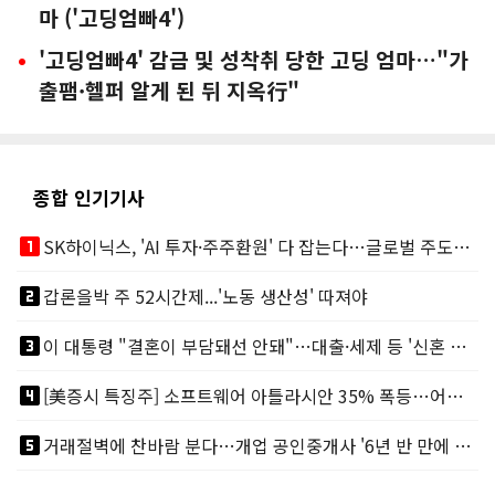
마 ('고딩엄빠4')
'고딩엄빠4' 감금 및 성착취 당한 고딩 엄마…"가
출팸·헬퍼 알게 된 뒤 지옥行"
종합 인기기사
looks_one
SK하이닉스, 'AI 투자·주주환원' 다 잡는다…글로벌 주도권 굳히기
looks_two
갑론을박 주 52시간제...'노동 생산성' 따져야
looks_3
이 대통령 "결혼이 부담돼선 안돼"…대출·세제 등 '신혼 걸림돌' 제거
looks_4
[美증시 특징주] 소프트웨어 아틀라시안 35% 폭등…어닝서프, 투자의견 줄줄이 상향
looks_5
거래절벽에 찬바람 분다…개업 공인중개사 '6년 반 만에 최저'