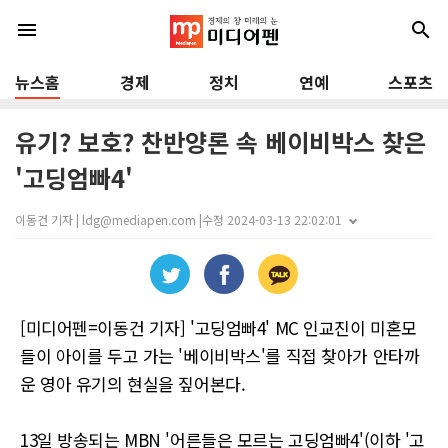
menu
search
뉴스홈
경제
정치
연예
스포츠
유기? 보호? 찬반양론 속 베이비박스 찾은
'고딩엄빠4'
이동건 기자 | ldg@mediapen.com |
수정 2024-03-13 22:02:01
[미디어펜=이동건 기자] '고딩엄빠4' MC 인교진이 미혼모
들이 아이를 두고 가는 '베이비박스'를 직접 찾아가 안타까
운 영아 유기의 현실을 짚어본다.
13일 방송되는 MBN '어른들은 모르는 고딩엄빠4'(이하 '고