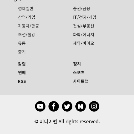
경제일반
증권/금융
산업/기업
IT/전자/게임
자동차/항공
건설/부동산
조선/철강
화학/에너지
유통
제약/바이오
중기
칼럼
정치
연예
스포츠
RSS
사이트맵
©
미디어펜 All rights reserved.