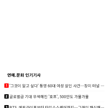
연예.문화 인기기사
looks_one
'그것이 알고 싶다' 통영 60대 여성 살인 사건…장미 터널 아래 킬러, 누구냐 넌?
looks_two
글로벌급 기대 무색해진 '호프', 500만도 가물가물
looks_3
BTS, 메트라이프부터 타임스스퀘어까지…그래미 패싱해도 미 대륙 꿀꺽