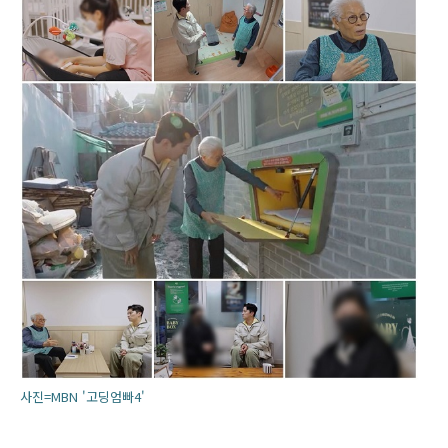
사진=MBN '고딩엄빠4'