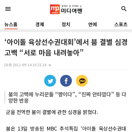
menu
search
뉴스홈
경제
정치
연예
스포츠
‘아이돌 육상선수권대회’에서 붐 결별 심경
고백 “서로 마음 내려놓아”
|
수정 2011-09-14 10:21:16
붐의 고백에 누리꾼들 “짱이다”, “진짜 안타깝다” 등 다
양한 반응
군을 전역한 붐이 결별에 관한 심경을 밝혔다.
붐은 13일 방송된 MBC 추석특집 ‘아이돌 육상선수권대