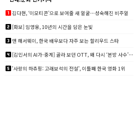
looks_one
김다현, ‘이모티콘’으로 보여줄 새 얼굴…성숙해진 비주얼
looks_two
[화보] 임영웅, 10년의 시간을 담은 눈빛
looks_3
앤 해서웨이, 한국 배우보다 자주 보는 할리우드 스타
looks_4
[김민서의 AI가-중계] 골라 보던 OTT, 왜 다시 ‘본방 사수’를 부르나
looks_5
'사랑의 하츄핑: 고래보석의 전설', 이틀째 한국 영화 1위