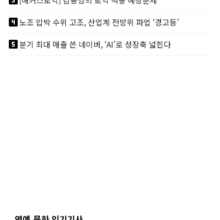
looks_3
[해커스토익] 김동영의 토익 적중 예상문제
looks_4
노조 압박 수위 고조, 산업계 전방위 파업 ‘경고등’
looks_5
분기 최대 매출 쓴 네이버, ‘AI’로 성장축 넓힌다
연예.문화 인기기사