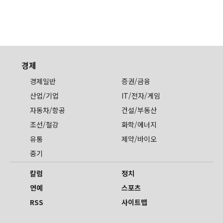
경제
경제일반
증권/금융
산업/기업
IT/전자/게임
자동차/항공
건설/부동산
조선/철강
화학/에너지
유통
제약/바이오
중기
칼럼
정치
연예
스포츠
RSS
사이트맵