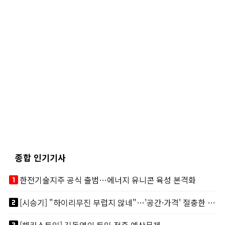
종합 인기기사
looks_one
한전기술지주 공식 출범…에너지 유니콘 육성 본격화
looks_two
[시승기] "하이리무진 부럽지 않네"…'공간·가격' 절충한 카니발 하이루프