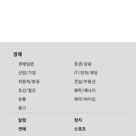
경제
경제일반
증권/금융
산업/기업
IT/전자/게임
자동차/항공
건설/부동산
조선/철강
화학/에너지
유통
제약/바이오
중기
칼럼
정치
연예
스포츠