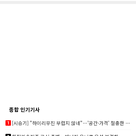
종합 인기기사
looks_one
[시승기] "하이리무진 부럽지 않네"…'공간·가격' 절충한 카니발 하이루프