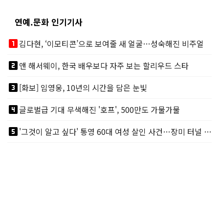
연예.문화 인기기사
looks_one
김다현, ‘이모티콘’으로 보여줄 새 얼굴…성숙해진 비주얼
looks_two
앤 해서웨이, 한국 배우보다 자주 보는 할리우드 스타
looks_3
[화보] 임영웅, 10년의 시간을 담은 눈빛
looks_4
글로벌급 기대 무색해진 '호프', 500만도 가물가물
looks_5
'그것이 알고 싶다' 통영 60대 여성 살인 사건…장미 터널 아래 킬러, 누구냐 넌?