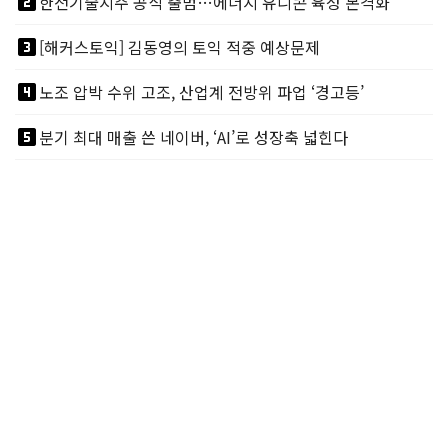
looks_two
한전기술지주 공식 출범…에너지 유니콘 육성 본격화
looks_3
[해커스토익] 김동영의 토익 적중 예상문제
looks_4
노조 압박 수위 고조, 산업계 전방위 파업 ‘경고등’
looks_5
분기 최대 매출 쓴 네이버, ‘AI’로 성장축 넓힌다