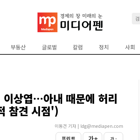
부동산
글로벌
칼럼
정치
사회
진 이상엽…아내 때문에 허리
적 참견 시점')
이동건 기자 | ldg@mediapen.com
가 +
프린트
가 -