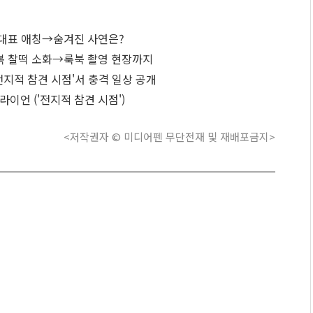
사 대표 애칭→숨겨진 사연은?
레복 찰떡 소화→룩북 촬영 현장까지
전지적 참견 시점'서 충격 일상 공개
이언 ('전지적 참견 시점')
<저작권자 © 미디어펜 무단전재 및 재배포금지>