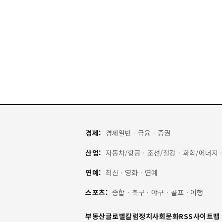
경제:
경제일반
·
금융
·
증권
산업:
자동차/항공
·
조선/철강
·
화학/에너지
연예:
최신
·
영화
·
연예
스포츠:
종합
·
축구
·
야구
·
골프
·
여행
부동산
글로벌
칼럼
정치
사회
문화
RSS
사이트맵