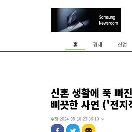
홈
경제
산업
신혼 생활에 푹 빠
삐끗한 사연 ('전지
수정 2024-05-18 23:06:10