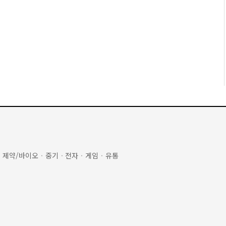
·
제약/바이오
·
중기
·
전자
·
게임
·
유통