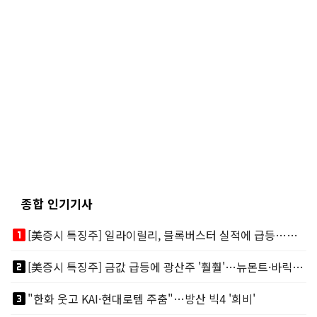
종합 인기기사
looks_one
[美증시 특징주] 일라이릴리, 블록버스터 실적에 급등…마운자로 매출 폭발
looks_two
[美증시 특징주] 금값 급등에 광산주 '훨훨'…뉴몬트·바릭마이닝 주도
looks_3
"한화 웃고 KAI·현대로템 주춤"…방산 빅4 '희비'