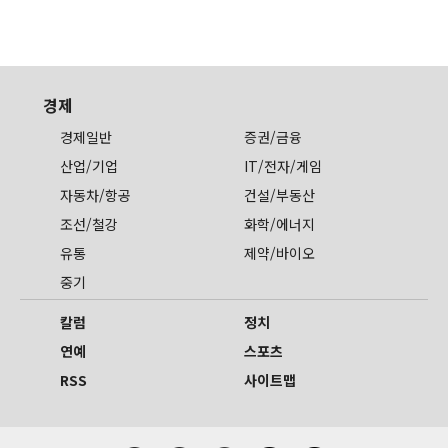
경제
경제일반
증권/금융
산업/기업
IT/전자/게임
자동차/항공
건설/부동산
조선/철강
화학/에너지
유통
제약/바이오
중기
칼럼
정치
연예
스포츠
RSS
사이트맵