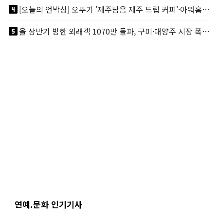
looks_4
[오늘의 언박싱] 오뚜기 '제주담음 제주 드립 커피'·아워홈 ‘갓석박지’ 外
looks_5
올 상반기 방한 외래객 1070만 돌파, 구미·대양주 시장 폭발적 성장
연예.문화 인기기사