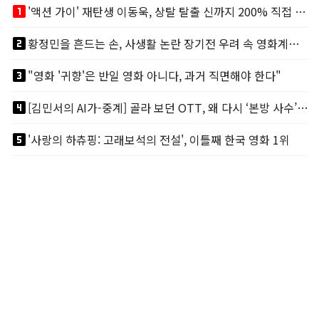
looks_one
'액션 가이' 재탄생 이동욱, 상탈 탈출 신까지 200% 직접 소화
looks_two
황정민을 흔드는 손, 사생활 논란 장기전 우려 속 영화계도 리스크
looks_3
"영화 '귀향'은 반일 영화 아니다, 과거 직면해야 한다"
looks_4
[김민서의 AI가-중계] 골라 보던 OTT, 왜 다시 ‘본방 사수’를 부르나
looks_5
'사랑의 하츄핑: 고래보석의 전설', 이틀째 한국 영화 1위