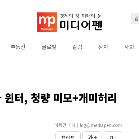
부동산
글로벌
칼럼
정치
사회
파 윈터, 청량 미모+개미허리
이동건 기자 | ldg@mediapen.com
가 +
프린트
가 -