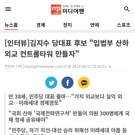
menu
search
뉴스홈
경제
정치
연예
스포츠
[인터뷰]김지수 당대표 후보 "입법부 산하
외교 컨트롤타워 만들자"
진현우 기자 | hwjin@mediapen.com |
수정 2024-08-01 20:42:52
만 38세, 민주당 대표 출마…"가치 외교보다 실익 외
교…미래세대 경제영토"
"국회 산하 '국제전략연구처' 만들어 의원 300명에게 국
제 정세 공유돼야"
"민주당, 차기 지선·대선 승리 위해선 미래세대 아픔 듣