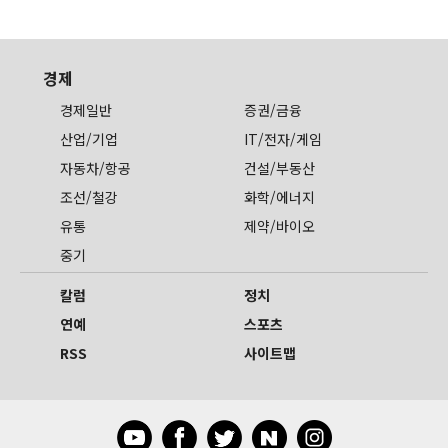
경제
경제일반
증권/금융
산업/기업
IT/전자/게임
자동차/항공
건설/부동산
조선/철강
화학/에너지
유통
제약/바이오
중기
칼럼
정치
연예
스포츠
RSS
사이트맵