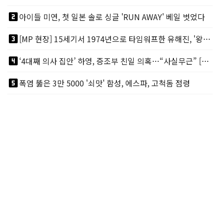
looks_two
아이들 미연, 첫 일본 솔로 싱글 'RUN AWAY' 베일 벗었다
looks_3
[MP 현장] 15세기서 1974년으로 타임워프한 유해진, '왕사남'? 그게 뭔데?
looks_4
‘4대째 의사 집안’ 하영, 증조부 친일 의혹…“사실무근” [MP이슈]
looks_5
폭염 뚫은 3만 5000 '쇠맛' 함성, 에스파, 고척돔 점령