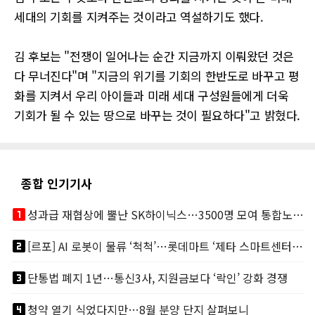
세대의 기회를 지켜주는 것이라고 역설하기도 했다.
김 후보는 "전쟁이 일어나는 순간 지금까지 이뤄왔던 것은
다 무너진다"며 "지금의 위기를 기회의 한반도로 바꾸고 평
화를 지켜서 우리 아이들과 미래 세대 구성원들에게 더욱
기회가 될 수 있는 땅으로 바꾸는 것이 필요하다"고 밝혔다.
종합 인기기사
looks_one
성과급 재협상에 뿔난 SK하이닉스…3500명 모여 통합노조 띄운다
looks_two
[르포] AI 로봇이 물류 ‘척척’…롯데마트 ‘제타 스마트센터’ 가보니
looks_3
단통법 폐지 1년…통신3사, 지원금보다 ‘락인’ 강화 경쟁
looks_4
청약 열기 식었다지만…8월 분양 단지 살펴보니