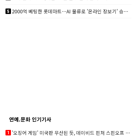
looks_5
2000억 베팅한 롯데마트…AI 물류로 '온라인 장보기' 승부수
연예.문화 인기기사
looks_one
'오징어 게임' 미국판 무산된 듯, 데이비드 핀처 스핀오프 철회