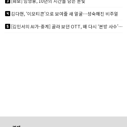
looks_3
[화보] 임영웅, 10년의 시간을 담은 눈빛
looks_4
김다현, ‘이모티콘’으로 보여줄 새 얼굴…성숙해진 비주얼
looks_5
[김민서의 AI가-중계] 골라 보던 OTT, 왜 다시 ‘본방 사수’를 부르나