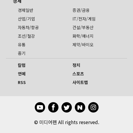
경제
경제일반
증권/금융
산업/기업
IT/전자/게임
자동차/항공
건설/부동산
조선/철강
화학/에너지
유통
제약/바이오
중기
칼럼
정치
연예
스포츠
RSS
사이트맵
©
미디어펜 All rights reserved.