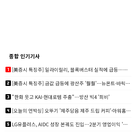
종합 인기기사
looks_one
[美증시 특징주] 일라이릴리, 블록버스터 실적에 급등…마운자로 매출 폭발
looks_two
[美증시 특징주] 금값 급등에 광산주 '훨훨'…뉴몬트·바릭마이닝 주도
looks_3
"한화 웃고 KAI·현대로템 주춤"…방산 빅4 '희비'
looks_4
[오늘의 언박싱] 오뚜기 '제주담음 제주 드립 커피'·아워홈 ‘갓석박지’ 外
looks_5
LG유플러스, AIDC 성장 본궤도 진입…2분기 영업이익 '역대 최대'