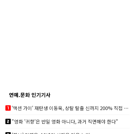
연예.문화 인기기사
looks_one
'액션 가이' 재탄생 이동욱, 상탈 탈출 신까지 200% 직접 소화
looks_two
"영화 '귀향'은 반일 영화 아니다, 과거 직면해야 한다"