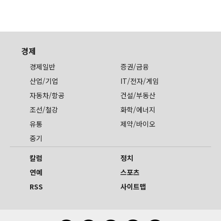
경제
경제일반
증권/금융
산업/기업
IT/전자/게임
자동차/항공
건설/부동산
조선/철강
화학/에너지
유통
제약/바이오
중기
칼럼
정치
연예
스포츠
RSS
사이트맵