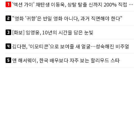
looks_one
'액션 가이' 재탄생 이동욱, 상탈 탈출 신까지 200% 직접 소화
looks_two
"영화 '귀향'은 반일 영화 아니다, 과거 직면해야 한다"
looks_3
[화보] 임영웅, 10년의 시간을 담은 눈빛
looks_4
김다현, ‘이모티콘’으로 보여줄 새 얼굴…성숙해진 비주얼
looks_5
앤 해서웨이, 한국 배우보다 자주 보는 할리우드 스타