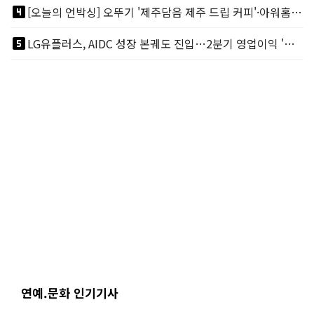
looks_4
[오늘의 언박싱] 오뚜기 '제주담음 제주 드립 커피'·아워홈 ‘갓석박지’ 外
looks_5
LG유플러스, AIDC 성장 본궤도 진입…2분기 영업이익 '역대 최대'
연예.문화 인기기사