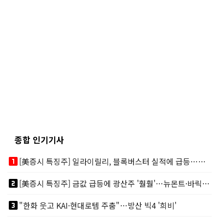
종합 인기기사
looks_one
[美증시 특징주] 일라이릴리, 블록버스터 실적에 급등…마운자로 매출 폭발
looks_two
[美증시 특징주] 금값 급등에 광산주 '훨훨'…뉴몬트·바릭마이닝 주도
looks_3
"한화 웃고 KAI·현대로템 주춤"…방산 빅4 '희비'