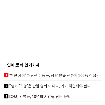
연예.문화 인기기사
looks_one
'액션 가이' 재탄생 이동욱, 상탈 탈출 신까지 200% 직접 소화
looks_two
"영화 '귀향'은 반일 영화 아니다, 과거 직면해야 한다"
looks_3
[화보] 임영웅, 10년의 시간을 담은 눈빛