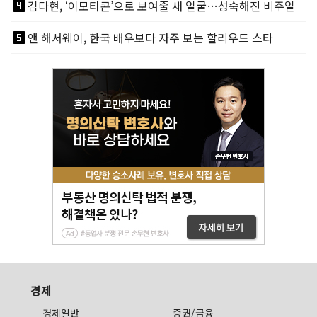
looks_4
김다현, ‘이모티콘’으로 보여줄 새 얼굴…성숙해진 비주얼
looks_5
앤 해서웨이, 한국 배우보다 자주 보는 할리우드 스타
경제
경제일반
증권/금융