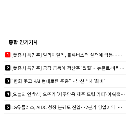
종합 인기기사
looks_one
[美증시 특징주] 일라이릴리, 블록버스터 실적에 급등…마운자로 매출 폭발
looks_two
[美증시 특징주] 금값 급등에 광산주 '훨훨'…뉴몬트·바릭마이닝 주도
looks_3
"한화 웃고 KAI·현대로템 주춤"…방산 빅4 '희비'
looks_4
[오늘의 언박싱] 오뚜기 '제주담음 제주 드립 커피'·아워홈 ‘갓석박지’ 外
looks_5
LG유플러스, AIDC 성장 본궤도 진입…2분기 영업이익 '역대 최대'