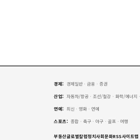
경제:
경제일반
·
금융
·
증권
산업:
자동차/항공
·
조선/철강
·
화학/에너지
연예:
최신
·
영화
·
연예
스포츠:
종합
·
축구
·
야구
·
골프
·
여행
부동산
글로벌
칼럼
정치
사회
문화
RSS
사이트맵