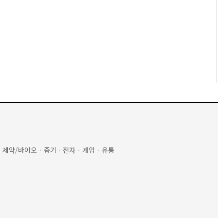
·
제약/바이오
·
중기
·
전자
·
게임
·
유통