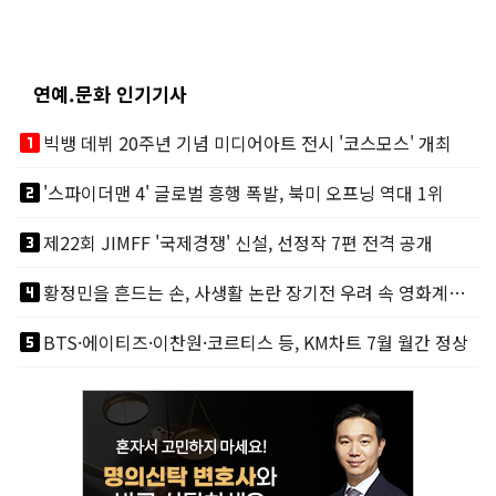
연예.문화 인기기사
looks_one
빅뱅 데뷔 20주년 기념 미디어아트 전시 '코스모스' 개최
looks_two
'스파이더맨 4' 글로벌 흥행 폭발, 북미 오프닝 역대 1위
looks_3
제22회 JIMFF '국제경쟁' 신설, 선정작 7편 전격 공개
looks_4
황정민을 흔드는 손, 사생활 논란 장기전 우려 속 영화계도 리스크
looks_5
BTS·에이티즈·이찬원·코르티스 등, KM차트 7월 월간 정상