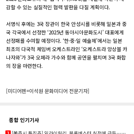
감할 수 있는 실질적인 협력 발판을 다질 계획이다.
서명식 후에는 3국 장관이 한국 안성시를 비롯해 일본과 중
국 각국에서 선정한 ‘2025년 동아시아문화도시’ 대표에게
선정패를 수여할 예정이다. ‘한·중·일 예술제’에서는 일본
최초의 다국적 체임버 오케스트라인 ‘오케스트라 앙상블 카
나자와’가 3국 오페라 가수와 함께 공연을 펼치며 3국 화합
의 장을 마련한다.
[미디어펜=이석원 문화미디어 전문기자]
종합 인기기사
looks_one
[美증시 특징주] 일라이릴리, 블록버스터 실적에 급등…마운자로 매출 폭발