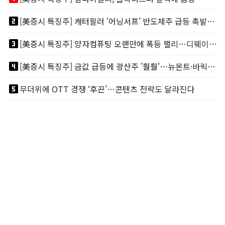
looks_two
[美증시 특징주] 캐터필러 '어닝서프' 반도체주 급등 촉발…"AI 데이터센터 건설 강력"
looks_3
[美증시 특징주] 양자컴퓨팅 오랜만에 폭등 랠리…디웨이브·아이온큐 주도
looks_4
[美증시 특징주] 금값 급등에 광산주 '훨훨'…뉴몬트·바릭마이닝 주도
looks_5
무더위에 OTT 경쟁 ‘후끈’…콘텐츠 전략도 달라진다