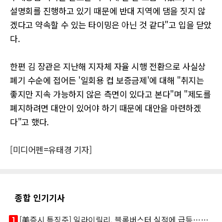
설명회를 진행하고 있기 때문에 반대 지역에 댐을 짓지 않
겠다고 약속할 수 있는 타이밍은 아닌 것 같다"고 입을 닫았
다.
한편 김 장관은 지난해 지자체 자율 시행 전환으로 사실상
폐기 수순에 접어든 '일회용 컵 보증금제'에 대해 "취지는
좋지만 지속 가능하지 않은 측면이 있다고 본다"며 "제도를
폐지하려면 대안이 있어야 하기 때문에 대안을 마련하겠
다"고 했다.
[미디어펜=유태경 기자]
종합 인기기사
looks_one
[美증시 특징주] 일라이릴리, 블록버스터 실적에 급등…마운자로 매출 폭발