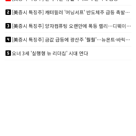
looks_two
[美증시 특징주] 캐터필러 '어닝서프' 반도체주 급등 촉발…"AI 데이터센터 건설 강력"
looks_3
[美증시 특징주] 양자컴퓨팅 오랜만에 폭등 랠리…디웨이브·아이온큐 주도
looks_4
[美증시 특징주] 금값 급등에 광산주 '훨훨'…뉴몬트·바릭마이닝 주도
looks_5
오너 3세 '실행형 뉴 리더십' 시대 연다