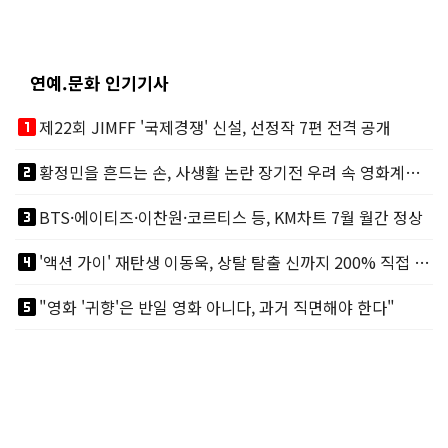
연예.문화 인기기사
looks_one
제22회 JIMFF '국제경쟁' 신설, 선정작 7편 전격 공개
looks_two
황정민을 흔드는 손, 사생활 논란 장기전 우려 속 영화계도 리스크
looks_3
BTS·에이티즈·이찬원·코르티스 등, KM차트 7월 월간 정상
looks_4
'액션 가이' 재탄생 이동욱, 상탈 탈출 신까지 200% 직접 소화
looks_5
"영화 '귀향'은 반일 영화 아니다, 과거 직면해야 한다"