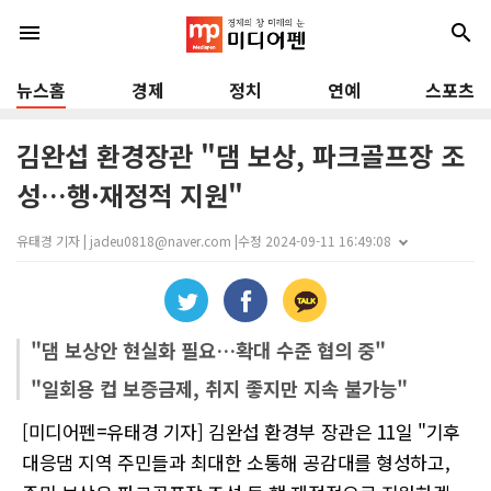
menu
search
뉴스홈
경제
정치
연예
스포츠
김완섭 환경장관 "댐 보상, 파크골프장 조
성…행·재정적 지원"
유태경 기자 | jadeu0818@naver.com |
수정 2024-09-11 16:49:08
"댐 보상안 현실화 필요…확대 수준 협의 중"
"일회용 컵 보증금제, 취지 좋지만 지속 불가능"
[미디어펜=유태경 기자] 김완섭 환경부 장관은 11일 "기후
대응댐 지역 주민들과 최대한 소통해 공감대를 형성하고,