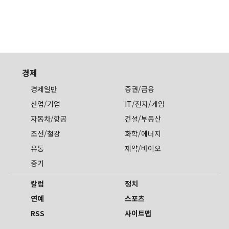
경제
경제일반
증권/금융
산업/기업
IT/전자/게임
자동차/항공
건설/부동산
조선/철강
화학/에너지
유통
제약/바이오
중기
칼럼
정치
연예
스포츠
RSS
사이트맵