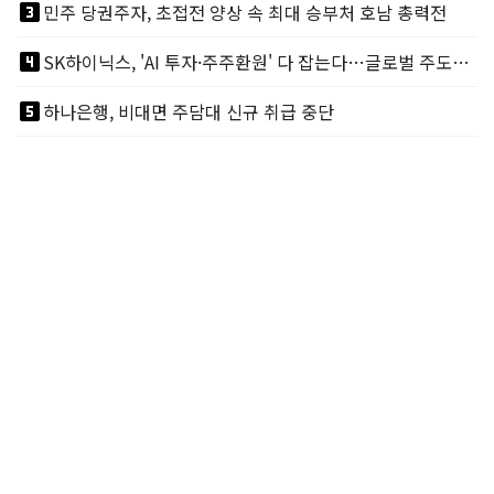
looks_3
민주 당권주자, 초접전 양상 속 최대 승부처 호남 총력전
looks_4
SK하이닉스, 'AI 투자·주주환원' 다 잡는다…글로벌 주도권 굳히기
looks_5
하나은행, 비대면 주담대 신규 취급 중단