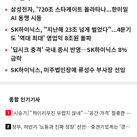
삼성전자, '720조 스타게이트 올라타나...한미일
AI 동맹 시동
SK하이닉스, "지난해 23조 넘게 벌었다"...4분기
도 '역대 최대' 영업익 8조원 돌파
'딥시크 충격' 국내 증시 반영…SK하이닉스 8%
급락
SK하이닉스, 미주법인장에 류성수 부사장 선임
종합 인기기사
looks_one
[시승기] "하이리무진 부럽지 않네"…'공간·가격' 절충한 카니발 하이루프
looks_two
정부, 하반기 '노동과 진짜 성장' 선언…중견기업계는 '경영 불확실성' 우려