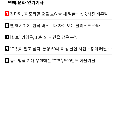
연예.문화 인기기사
looks_one
김다현, ‘이모티콘’으로 보여줄 새 얼굴…성숙해진 비주얼
looks_two
앤 해서웨이, 한국 배우보다 자주 보는 할리우드 스타
looks_3
[화보] 임영웅, 10년의 시간을 담은 눈빛
looks_4
'그것이 알고 싶다' 통영 60대 여성 살인 사건…장미 터널 아래 킬러, 누구냐 넌?
looks_5
글로벌급 기대 무색해진 '호프', 500만도 가물가물