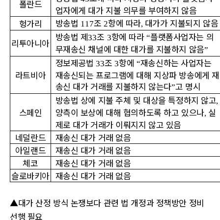
폴란드
업자에게 대가 지불 의무를 부여하지 않음
방송법
조
항에 따라
대가가 지불되지 않음
헝가리
117
2
,
방송법 제
조
항에 따라
플랫폼사업자는 의
33
3
“
리투아니아
무재송신 채널에 대한 대가를 지불하지 않음
”
정보제공법
조
항에
재송신하는 사업자는
33
3
“
라트비아
재송신되는 프로그램에 대해 지상파 방송에게 재
송신 대가 거래를 지불하지 않는다
고 명시
”
방송법 상에 지불 주체 및 대상을 특정하지 않고
,
스페인
양측이 보상에 대해 협의하도록 하고 있으나
실
,
제로 대가 거래가 이뤄지지 않고 있음
네덜란드
재송신 대가 거래 없음
아일랜드
재송신 대가 거래 없음
체코
재송신 대가 거래 없음
슬로바키아
재송신 대가 거래 없음
▲대가 산정 방식 논쟁보다 관련 법 개정과 정책방안 정비
선행 필요