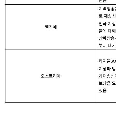
받음
지역방송
로 재송
전국 지
벨기에
들에 대해
상파방송
부터 대가
케이블
S
지상파 
오스트리아
게재송신
보상을 요
있음
.