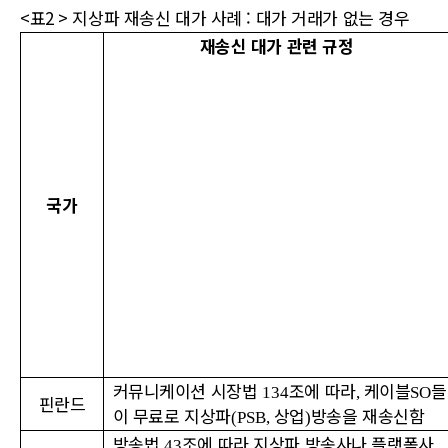
<표2 > 지상파 재송신 대가 사례 : 대가 거래가 없는 경우
재송신 대가 관련 규정
국가
커뮤니케이션 시장법
조에 따라
케이블
들
134
,
SO
핀란드
이 무료로 지상파
상업
방송을 재송신함
(PSB,
)
방송법
조에 따라 지상파 방송사나 플랫폼사
43