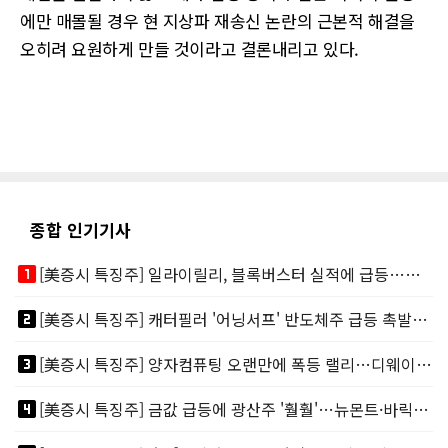
에만 매몰될 경우 현 지상파 재송신 논란의 근본적 해결을
오히려 요원하게 만들 것이라고 결론내리고 있다.
종합 인기기사
looks_one
[美증시 특징주] 일라이릴리, 블록버스터 실적에 급등…마운자로 매출 폭발
looks_two
[美증시 특징주] 캐터필러 '어닝서프' 반도체주 급등 촉발…"AI 데이터센터 건설 강력"
looks_3
[美증시 특징주] 양자컴퓨팅 오랜만에 폭등 랠리…디웨이브·아이온큐 주도
looks_4
[美증시 특징주] 금값 급등에 광산주 '훨훨'…뉴몬트·바릭마이닝 주도