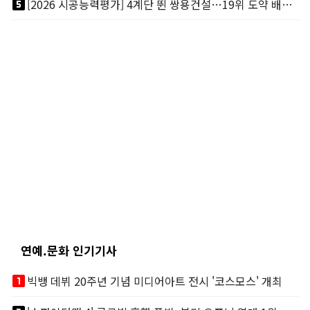
looks_5
[2026 시공능력평가] 4계단 뛴 쌍용건설…19위 도약 배경엔 ‘재무체력’
연예.문화 인기기사
looks_one
빅뱅 데뷔 20주년 기념 미디어아트 전시 '코스모스' 개최