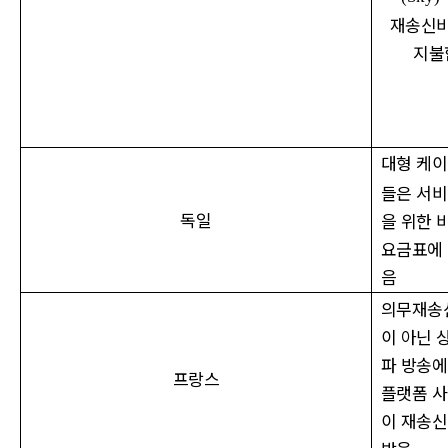
재송신
지불
대형 케
들은 서비
독일
을 위한 
요금표에 
음
의무재송
이 아닌 
파 방송에
프랑스
플랫폼 
이 재송신