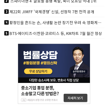
looks_two
'스파이더맨 4' 글로벌 흥행 폭발, 북미 오프닝 역대 1위
looks_3
제22회 JIMFF '국제경쟁' 신설, 선정작 7편 전격 공개
looks_4
황정민을 흔드는 손, 사생활 논란 장기전 우려 속 영화계도 리스크
looks_5
BTS·에이티즈·이찬원·코르티스 등, KM차트 7월 월간 정상