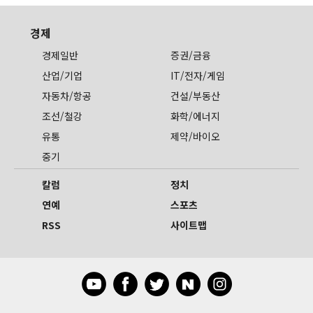
경제
경제일반
증권/금융
산업/기업
IT/전자/게임
자동차/항공
건설/부동산
조선/철강
화학/에너지
유통
제약/바이오
중기
칼럼
정치
연예
스포츠
RSS
사이트맵