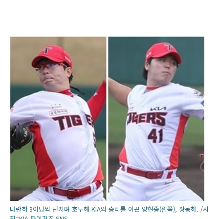
나란히 3이닝씩 던지며 호투해 KIA의 승리를 이끈 양현종(왼쪽), 황동하. /사
진=KIA 타이거즈 SNS