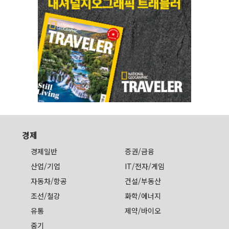
경제
경제일반
증권/금융
산업/기업
IT/전자/게임
자동차/항공
건설/부동산
조선/철강
화학/에너지
유통
제약/바이오
중기