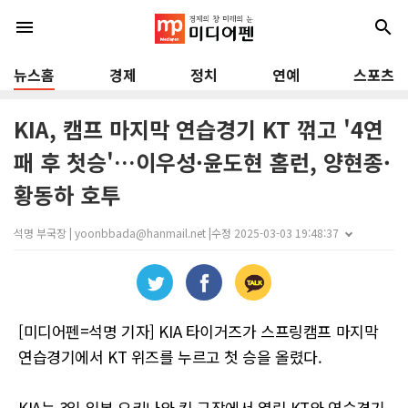
menu
search
뉴스홈
경제
정치
연예
스포츠
KIA, 캠프 마지막 연습경기 KT 꺾고 '4연
패 후 첫승'…이우성·윤도현 홈런, 양현종·
황동하 호투
석명 부국장 | yoonbbada@hanmail.net |
수정 2025-03-03 19:48:37
[미디어펜=석명 기자] KIA 타이거즈가 스프링캠프 마지막
연습경기에서 KT 위즈를 누르고 첫 승을 올렸다.
KIA는 3일 일본 오키나와 킨 구장에서 열린 KT와 연습경기