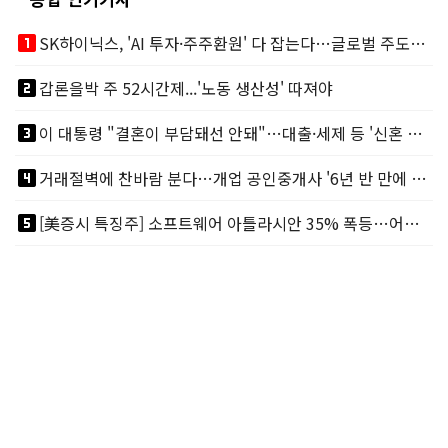
looks_one
SK하이닉스, 'AI 투자·주주환원' 다 잡는다…글로벌 주도권 굳히기
looks_two
갑론을박 주 52시간제...'노동 생산성' 따져야
looks_3
이 대통령 "결혼이 부담돼선 안돼"…대출·세제 등 '신혼 걸림돌' 제거
looks_4
거래절벽에 찬바람 분다…개업 공인중개사 '6년 반 만에 최저'
looks_5
[美증시 특징주] 소프트웨어 아틀라시안 35% 폭등…어닝서프, 투자의견 줄줄이 상향