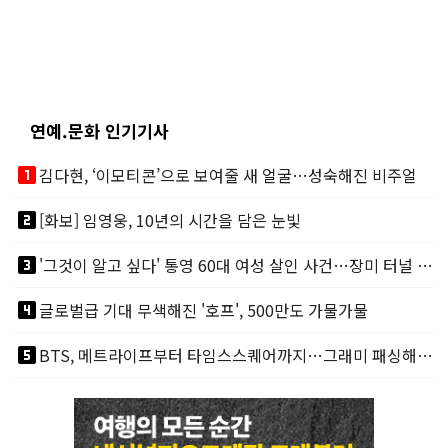
연예.문화 인기기사
looks_one
김다현, ‘이모티콘’으로 보여줄 새 얼굴…성숙해진 비주얼
looks_two
[화보] 임영웅, 10년의 시간을 담은 눈빛
looks_3
'그것이 알고 싶다' 통영 60대 여성 살인 사건…장미 터널 아래 킬러, 누구냐 넌?
looks_4
글로벌급 기대 무색해진 '호프', 500만도 가물가물
looks_5
BTS, 메트라이프부터 타임스스퀘어까지…그래미 패싱해도 미 대륙 꿀꺽