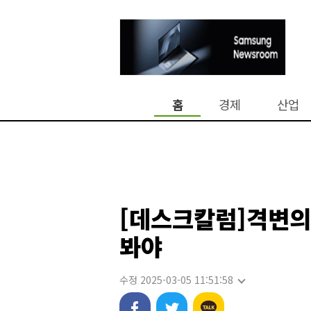
홈
경제
산업
[데스크칼럼]격변의
봐야
수정 2025-03-05 11:51:58