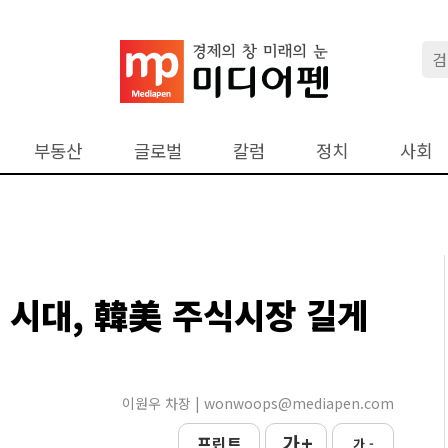
부동산
글로벌
칼럼
정치
사회
 시대, 韓美 주식시장 길게
이원우 차장 | wonwoops@mediapen.com
가 +
프린트
가 -