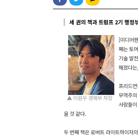
세 권의 책과 트럼프 2기 행정
[미디어펜
째는 토머스
기술 발전
해졌다는,
프리드먼의
무역주의 
▲ 이원우 경제부 차장
사람들이 
을 것 같다.
두 번째 책은 로버트 라이트하이저의 ‘자