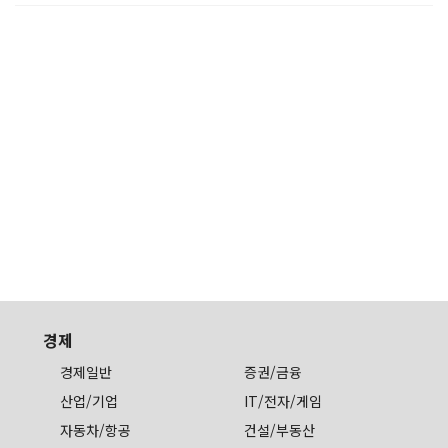
경제
경제일반
증권/금융
산업/기업
IT/전자/게임
자동차/항공
건설/부동산