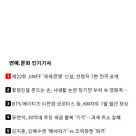
연예.문화 인기기사
looks_one
제22회 JIMFF '국제경쟁' 신설, 선정작 7편 전격 공개
looks_two
황정민을 흔드는 손, 사생활 논란 장기전 우려 속 영화계도 리스크
looks_3
BTS·에이티즈·이찬원·코르티스 등, KM차트 7월 월간 정상
looks_4
유연석, 30억대 추징 세금 불복 ‘기각’…과세 취소 실패
looks_5
김지훈, 김혜수엔 '해바라기' vs 조여정엔 '파격'