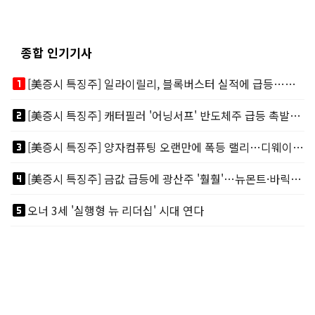
종합 인기기사
looks_one
[美증시 특징주] 일라이릴리, 블록버스터 실적에 급등…마운자로 매출 폭발
looks_two
[美증시 특징주] 캐터필러 '어닝서프' 반도체주 급등 촉발…"AI 데이터센터 건설 강력"
looks_3
[美증시 특징주] 양자컴퓨팅 오랜만에 폭등 랠리…디웨이브·아이온큐 주도
looks_4
[美증시 특징주] 금값 급등에 광산주 '훨훨'…뉴몬트·바릭마이닝 주도
looks_5
오너 3세 '실행형 뉴 리더십' 시대 연다