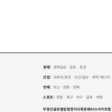
경제:
경제일반
·
금융
·
증권
산업:
자동차/항공
·
조선/철강
·
화학/에너지
연예:
최신
·
영화
·
연예
스포츠:
종합
·
축구
·
야구
·
골프
·
여행
부동산
글로벌
칼럼
정치
사회
문화
RSS
사이트맵