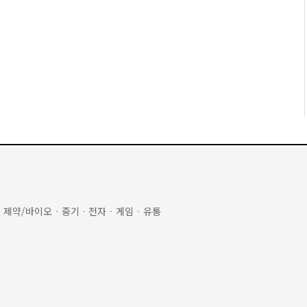
·
제약/바이오
·
중기
·
전자
·
게임
·
유통