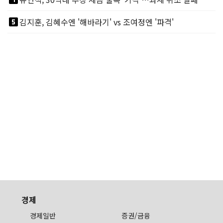
looks_5
김지훈, 김혜수엔 '해바라기' vs 조여정엔 '파격'
경제
경제일반
증권/금융