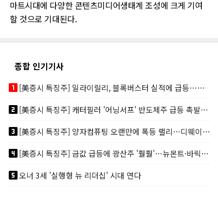
마트시대에 다양한 콘텐츠미디어생태계 조성에 크게 기여
할 것으로 기대된다.
종합 인기기사
looks_one
[美증시 특징주] 일라이릴리, 블록버스터 실적에 급등…마운자로 매출 폭발
looks_two
[美증시 특징주] 캐터필러 '어닝서프' 반도체주 급등 촉발…"AI 데이터센터 건설 강력"
looks_3
[美증시 특징주] 양자컴퓨팅 오랜만에 폭등 랠리…디웨이브·아이온큐 주도
looks_4
[美증시 특징주] 금값 급등에 광산주 '훨훨'…뉴몬트·바릭마이닝 주도
looks_5
오너 3세 '실행형 뉴 리더십' 시대 연다