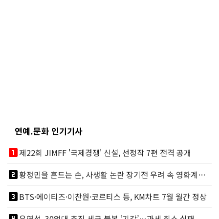
연예.문화 인기기사
looks_one
제22회 JIMFF '국제경쟁' 신설, 선정작 7편 전격 공개
looks_two
황정민을 흔드는 손, 사생활 논란 장기전 우려 속 영화계도 리스크
looks_3
BTS·에이티즈·이찬원·코르티스 등, KM차트 7월 월간 정상
looks_4
유연석, 30억대 추징 세금 불복 ‘기각’…과세 취소 실패