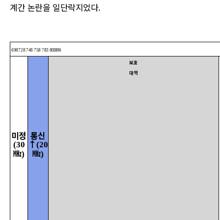
계간 논란을 일단락지었다.
698728 748 758 783
803806
보호
대역
미정
통신
↑
(30
(20
㎒
㎒
)
)